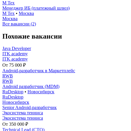
М Тех
Менеджер ИБ (платежный шлюз)
М Тех
•
Москва
Москва
Все вакансии (2)
Похожие вакансии
Java Developer
ITK academy
ITK academy
От 75 000 ₽
Android-разработчик в Маркетплейс
RWB
RWB
Android разработчик (MDM)
RuDesktop
•
Новосибирск
RuDesktop
Новосибирск
Senior Android-разработчик
Экосистема тенниса
Экосистема тенниса
От 350 000 ₽
Technical Lead (CTO)