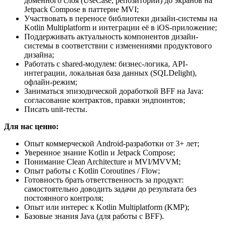
доменного слоя (UseCase, репозитории) до экранов на
Jetpack Compose в паттерне MVI;
Участвовать в переносе библиотеки дизайн-системы на
Kotlin Multiplatform и интеграции её в iOS-приложение;
Поддерживать актуальность компонентов дизайн-
системы в соответствии с изменениями продуктового
дизайна;
Работать с shared-модулем: бизнес-логика, API-
интеграции, локальная база данных (SQLDelight),
офлайн-режим;
Заниматься эпизодической доработкой BFF на Java:
согласование контрактов, правки эндпоинтов;
Писать unit-тесты.
Для нас ценно:
Опыт коммерческой Android-разработки от 3+ лет;
Уверенное знание Kotlin и Jetpack Compose;
Понимание Clean Architecture и MVI/MVVM;
Опыт работы с Kotlin Coroutines / Flow;
Готовность брать ответственность за продукт:
самостоятельно доводить задачи до результата без
постоянного контроля;
Опыт или интерес к Kotlin Multiplatform (KMP);
Базовые знания Java (для работы с BFF).