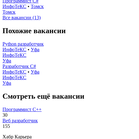
Программист C#
ИнфоТеКС
•
Томск
Томск
Все вакансии (13)
Похожие вакансии
Python разработчик
ИнфоТеКС
•
Уфа
ИнфоТеКС
Уфа
Разработчик C#
ИнфоТеКС
•
Уфа
ИнфоТеКС
Уфа
Смотреть ещё вакансии
Программист C++
30
Веб разработчик
155
Хабр Карьера