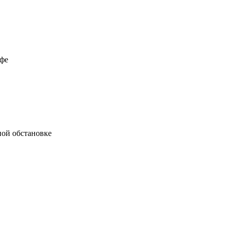
офе
ной обстановке