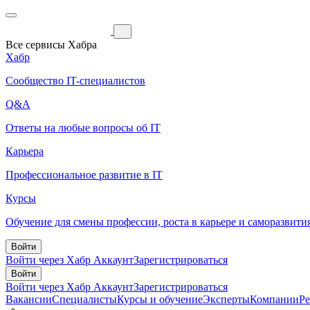
Все сервисы Хабра
Хабр
Сообщество IT-специалистов
Q&A
Ответы на любые вопросы об IT
Карьера
Профессиональное развитие в IT
Курсы
Обучение для смены профессии, роста в карьере и саморазвити
Войти
Войти через Хабр Аккаунт
Зарегистрироваться
Войти
Войти через Хабр Аккаунт
Зарегистрироваться
Вакансии
Специалисты
Курсы и обучение
Эксперты
Компании
Р