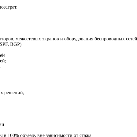
озатрат.
торов, межсетевых экранов и оборудования беспроводных сетей 
SPF, BGP).
тей
ей;
.
ых решений;
ии
ы в 100% объёме, вне зависимости от стажа