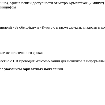
ленно), офис в пешей доступности от метро Крылатское (7 минут)
 Минцифры
нарий «За обе щёки» и «Кумир», а также фрукты, сладости и к
осле испытательного срока;
естно с HR проводит Welcome-ланчи для новичков в неформаль
у с указанием зарплатных пожеланий.