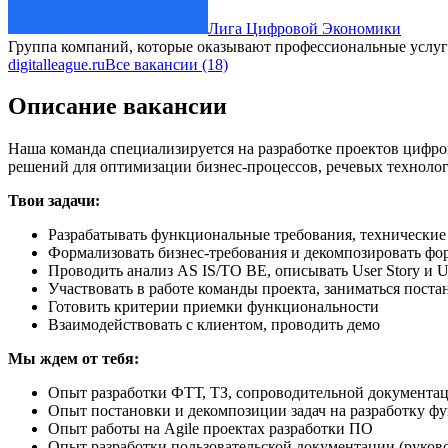
Лига Цифровой Экономики
Группа компаний, которые оказывают профессиональные услу
digitalleague.ru
Все вакансии (18)
Описание вакансии
Наша команда специализируется на разработке проектов цифро
решений для оптимизации бизнес-процессов, речевых техноло
Твои задачи:
Разрабатывать функциональные требования, технически
Формализовать бизнес-требования и декомпозировать фо
Проводить анализ AS IS/TO BE, описывать User Story и U
Участвовать в работе команды проекта, заниматься пост
Готовить критерии приемки функциональности
Взаимодействовать с клиентом, проводить демо
Мы ждем от тебя:
Опыт разработки ФТТ, ТЗ, сопроводительной документа
Опыт постановки и декомпозиции задач на разработку ф
Опыт работы на Agile проектах разработки ПО
Опыт разработки пользовательской документации (руково