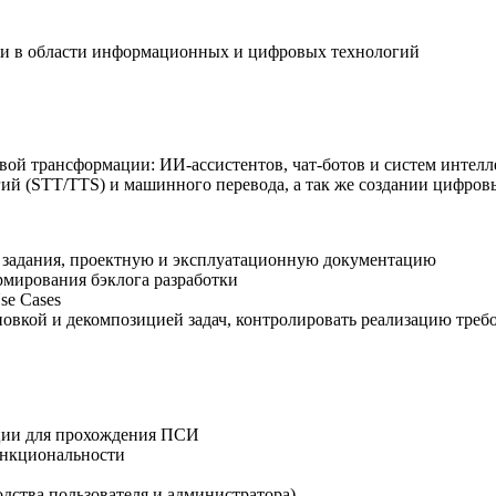
ги в области информационных и цифровых технологий
вой трансформации: ИИ-ассистентов, чат-ботов и систем интелл
гий (STT/TTS) и машинного перевода, а так же создании цифро
е задания, проектную и эксплуатационную документацию
рмирования бэклога разработки
se Саses
ановкой и декомпозицией задач, контролировать реализацию тре
ции для прохождения ПСИ
ункциональности
дства пользователя и администратора)