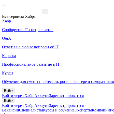
Все сервисы Хабра
Хабр
Сообщество IT-специалистов
Q&A
Ответы на любые вопросы об IT
Карьера
Профессиональное развитие в IT
Курсы
Обучение для смены профессии, роста в карьере и саморазвити
Войти
Войти через Хабр Аккаунт
Зарегистрироваться
Войти
Войти через Хабр Аккаунт
Зарегистрироваться
Вакансии
Специалисты
Курсы и обучение
Эксперты
Компании
Р