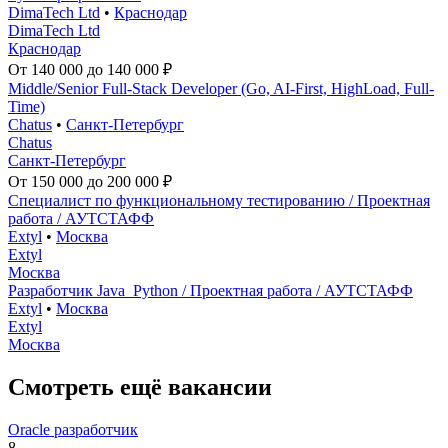
DimaTech Ltd
•
Краснодар
DimaTech Ltd
Краснодар
От 140 000 до 140 000 ₽
Middle/Senior Full-Stack Developer (Go, AI-First, HighLoad, Full-
Time)
Chatus
•
Санкт-Петербург
Chatus
Санкт-Петербург
От 150 000 до 200 000 ₽
Специалист по функциональному тестированию / Проектная
работа / АУТСТАФФ
Extyl
•
Москва
Extyl
Москва
Разработчик Java_Python / Проектная работа / АУТСТАФФ
Extyl
•
Москва
Extyl
Москва
Смотреть ещё вакансии
Oracle разработчик
8