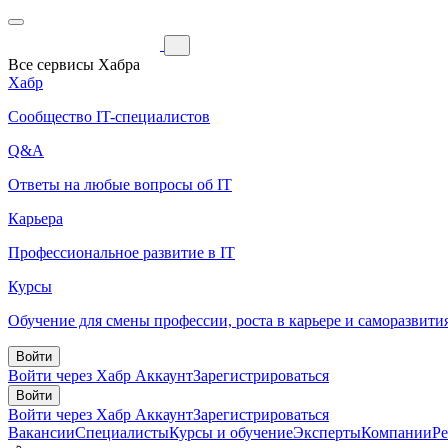
Все сервисы Хабра
Хабр
Сообщество IT-специалистов
Q&A
Ответы на любые вопросы об IT
Карьера
Профессиональное развитие в IT
Курсы
Обучение для смены профессии, роста в карьере и саморазвити
Войти
Войти через Хабр Аккаунт
Зарегистрироваться
Войти
Войти через Хабр Аккаунт
Зарегистрироваться
Вакансии
Специалисты
Курсы и обучение
Эксперты
Компании
Р