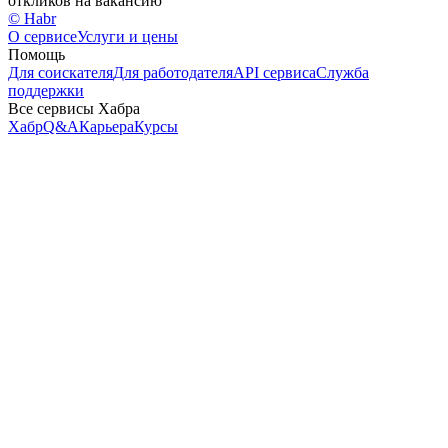
откликов на вакансию
© Habr
О сервисе
Услуги и цены
Помощь
Для соискателя
Для работодателя
API сервиса
Служба
поддержки
Все сервисы Хабра
Хабр
Q&A
Карьера
Курсы