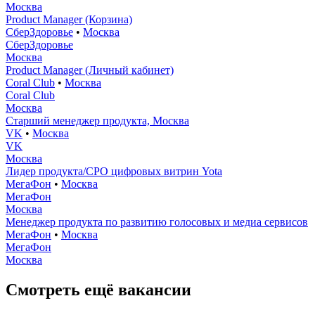
Москва
Product Manager (Корзина)
СберЗдоровье
•
Москва
СберЗдоровье
Москва
Product Manager (Личный кабинет)
Coral Club
•
Москва
Coral Club
Москва
Старший менеджер продукта, Москва
VK
•
Москва
VK
Москва
Лидер продукта/СРО цифровых витрин Yota
МегаФон
•
Москва
МегаФон
Москва
Менеджер продукта по развитию голосовых и медиа сервисов
МегаФон
•
Москва
МегаФон
Москва
Смотреть ещё вакансии