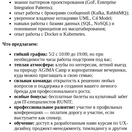
знание паттернов проектирования (GoF, Enterprise
Integration Patterns);
опыт работы с брокерами сообщений (Kafka, RabbitMQ);
уверенное владение нотациями UML, C4 Model;
навыки работы с базами данных (SQL, NoSQL) и
понимание принципов их масштабирования;
опыт работы с Docker и Kubernetes.
Что предлагаем:
гибкий график:
5/2 с 10:00 до 19:00, но при
необходимости часы работы подстроим под вас;
теплая атмосфера:
клубы по интересам, летний выезд
на природу AGIMA Camp и корпоративные вечеринки,
куда можно приглашать и свою семью;
сильная команда:
открытость к решению любых
вопросов и поддержка в создании вашего личного
бренда для профессионального роста;
особые бонусы:
бесплатные билеты на культовый забег
для IT-специалистов RUNIT;
профессиональное развитие:
участие в профильных
конференциях — оплатим дорогу и участие, если
выступаете как спикер;
обучение:
доступ к разработанным нами курсам по UX-
дизайну, проджект-менеджменту, тимлидингу и другим