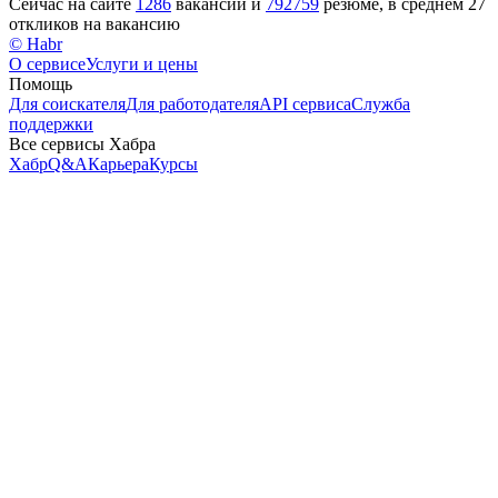
Сейчас на сайте
1286
вакансий и
792759
резюме, в среднем 27
откликов на вакансию
© Habr
О сервисе
Услуги и цены
Помощь
Для соискателя
Для работодателя
API сервиса
Служба
поддержки
Все сервисы Хабра
Хабр
Q&A
Карьера
Курсы