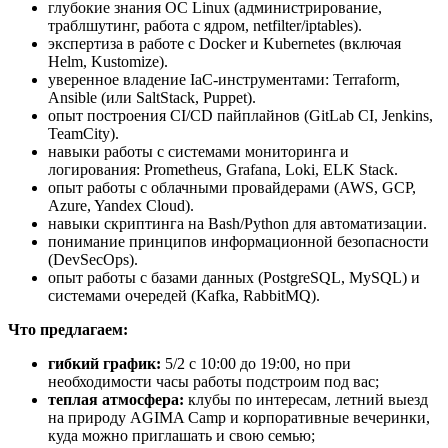
глубокие знания ОС Linux (администрирование,
траблшутинг, работа с ядром, netfilter/iptables).
экспертиза в работе с Docker и Kubernetes (включая
Helm, Kustomize).
уверенное владение IaC-инструментами: Terraform,
Ansible (или SaltStack, Puppet).
опыт построения CI/CD пайплайнов (GitLab CI, Jenkins,
TeamCity).
навыки работы с системами мониторинга и
логирования: Prometheus, Grafana, Loki, ELK Stack.
опыт работы с облачными провайдерами (AWS, GCP,
Azure, Yandex Cloud).
навыки скриптинга на Bash/Python для автоматизации.
понимание принципов информационной безопасности
(DevSecOps).
опыт работы с базами данных (PostgreSQL, MySQL) и
системами очередей (Kafka, RabbitMQ).
Что предлагаем:
гибкий график:
5/2 с 10:00 до 19:00, но при
необходимости часы работы подстроим под вас;
теплая атмосфера:
клубы по интересам, летний выезд
на природу AGIMA Camp и корпоративные вечеринки,
куда можно приглашать и свою семью;