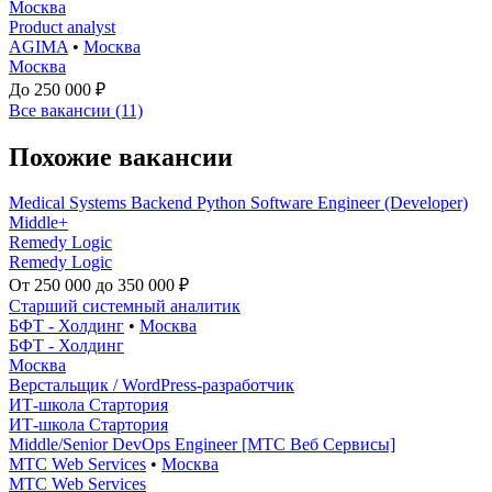
Москва
Product analyst
AGIMA
•
Москва
Москва
До 250 000 ₽
Все вакансии (11)
Похожие вакансии
Medical Systems Backend Python Software Engineer (Developer)
Middle+
Remedy Logic
Remedy Logic
От 250 000 до 350 000 ₽
Старший системный аналитик
БФТ - Холдинг
•
Москва
БФТ - Холдинг
Москва
Верстальщик / WordPress-разработчик
ИТ-школа Стартория
ИТ-школа Стартория
Middle/Senior DevOps Engineer [МТС Веб Сервисы]
МТС Web Services
•
Москва
МТС Web Services