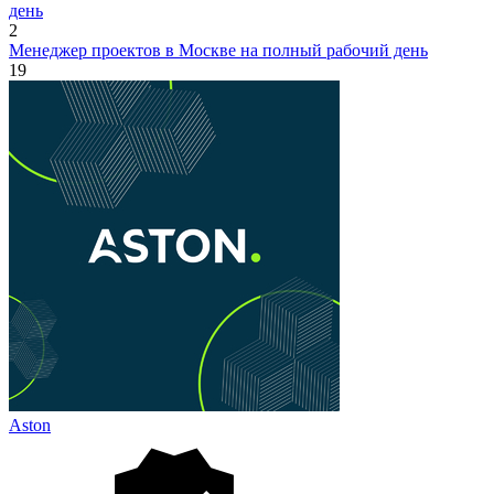
день
2
Менеджер проектов в Москве на полный рабочий день
19
Aston