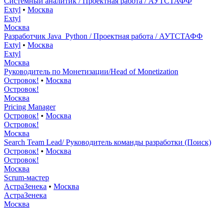
Системный аналитик / Проектная работа / АУТСТАФФ
Extyl
•
Москва
Extyl
Москва
Разработчик Java_Python / Проектная работа / АУТСТАФФ
Extyl
•
Москва
Extyl
Москва
Руководитель по Монетизации/Head of Monetization
Островок!
•
Москва
Островок!
Москва
Pricing Manager
Островок!
•
Москва
Островок!
Москва
Search Team Lead/ Руководитель команды разработки (Поиск)
Островок!
•
Москва
Островок!
Москва
Scrum-мастер
АстраЗенека
•
Москва
АстраЗенека
Москва