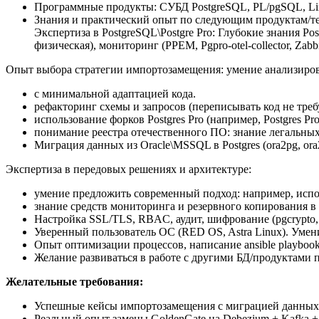
Программные продукты: СУБД PostgreSQL, PL/pgSQL, Li
Знания и практический опыт по следующим продуктам/т
Экспертиза в PostgreSQL\Postgre Pro: Глубокие знания Pos
физическая), мониторинг (PPEM, Pgpro-otel-collector, Z
Опыт выбора стратегии импортозамещения: умение анализирова
с минимальной адаптацией кода.
рефакторинг схемы и запросов (переписывать код не треб
использование форков Postgres Pro (например, Postgres Pr
понимание реестра отечественного ПО: знание легальных
Миграция данных из Oracle\MSSQL в Postgres (ora2pg, ora2
Экспертиза в передовых решениях и архитектуре:
умение предложить современный подход: например, исп
знание средств мониторинга и резервного копирования 
Настройка SSL/TLS, RBAC, аудит, шифрование (pgcrypto
Уверенный пользователь ОС (RED OS, Astra Linux). Умен
Опыт оптимизации процессов, написание ansible playboo
Желание развиваться в работе с другими БД/продуктами 
Желательные требования:
Успешные кейсы импортозамещения с миграцией данных 
Реальный опыт замены GoldenGate на Debezium + Kafka +