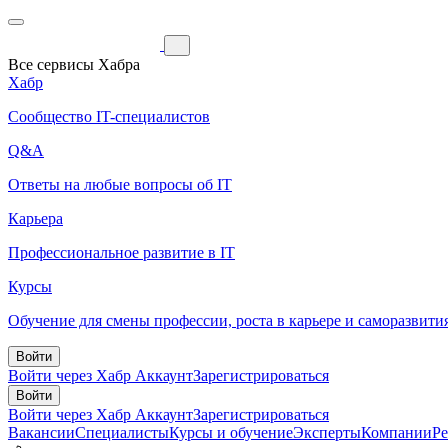
Все сервисы Хабра
Хабр
Сообщество IT-специалистов
Q&A
Ответы на любые вопросы об IT
Карьера
Профессиональное развитие в IT
Курсы
Обучение для смены профессии, роста в карьере и саморазвити
Войти
Войти через Хабр Аккаунт
Зарегистрироваться
Войти
Войти через Хабр Аккаунт
Зарегистрироваться
Вакансии
Специалисты
Курсы и обучение
Эксперты
Компании
Р