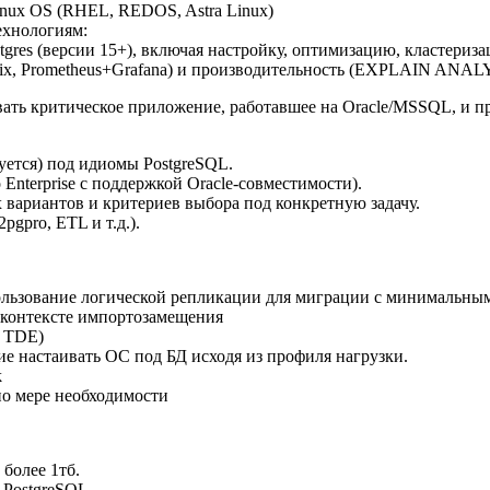
nux OS (RHEL, REDOS, Astra Linux)
ехнологиям:
tgres (версии 15+), включая настройку, оптимизацию, кластериза
abbix, Prometheus+Grafana) и производительность (EXPLAIN ANA
ть критическое приложение, работавшее на Oracle/MSSQL, и пр
уется) под идиомы PostgreSQL.
o Enterprise с поддержкой Oracle-совместимости).
 вариантов и критериев выбора под конкретную задачу.
pgpro, ETL и т.д.).
ользование логической репликации для миграции с минимальны
в контексте импортозамещения
, TDE)
ие настаивать ОС под БД исходя из профиля нагрузки.
k
по мере необходимости
более 1тб.
 PostgreSQL