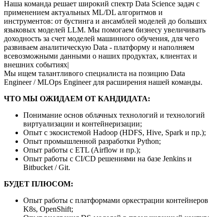
Наша команда решает широкий спектр Data Science задач с
применением актуальных ML/DL алгоритмов и
инструментов: от бустинга и ансамблей моделей до больших
языковых моделей LLM. Мы помогаем бизнесу увеличивать
доходность за счет моделей машинного обучения, для чего
развиваем аналитическую Data - платформу и наполняем
всевозможными данными о наших продуктах, клиентах и
внешних событиях|
Мы ищем талантливого специалиста на позицию Data
Engineer / MLOps Engineer для расширения нашей команды.
ЧТО МЫ ОЖИДАЕМ ОТ КАНДИДАТА:
Понимание основ облачных технологий и технологий
виртуализации и контейнеризации;
Опыт с экосистемой Hadoop (HDFS, Hive, Spark и пр.);
Опыт промышленной разработки Python;
Опыт работы с ETL (Airflow и пр.);
Опыт работы с CI/CD решениями на базе Jenkins и
Bitbucket / Git.
БУДЕТ ПЛЮСОМ:
Опыт работы с платформами оркестрации контейнеров
K8s, OpenShift;