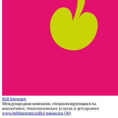
Bell Integrator
Международная компания, специализирующаяся на
консалтинге, технологических услугах и аутсорсинге
www.bellintegrator.ru
Все вакансии (36)