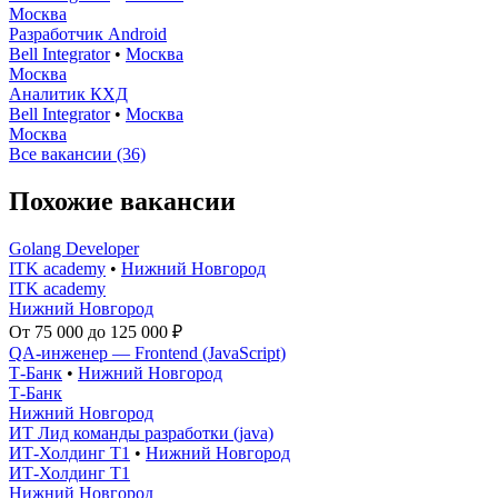
Москва
Разработчик Android
Bell Integrator
•
Москва
Москва
Аналитик КХД
Bell Integrator
•
Москва
Москва
Все вакансии (36)
Похожие вакансии
Golang Developer
ITK academy
•
Нижний Новгород
ITK academy
Нижний Новгород
От 75 000 до 125 000 ₽
QA-инженер — Frontend (JavaScript)
Т-Банк
•
Нижний Новгород
Т-Банк
Нижний Новгород
ИТ Лид команды разработки (java)
ИТ-Холдинг Т1
•
Нижний Новгород
ИТ-Холдинг Т1
Нижний Новгород