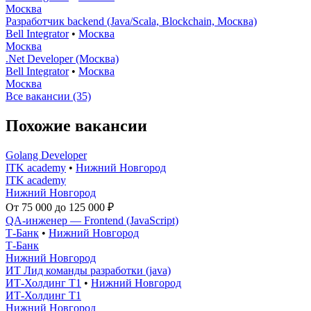
Москва
Разработчик backend (Java/Scala, Blockchain, Москва)
Bell Integrator
•
Москва
Москва
.Net Developer (Москва)
Bell Integrator
•
Москва
Москва
Все вакансии (35)
Похожие вакансии
Golang Developer
ITK academy
•
Нижний Новгород
ITK academy
Нижний Новгород
От 75 000 до 125 000 ₽
QA-инженер — Frontend (JavaScript)
Т-Банк
•
Нижний Новгород
Т-Банк
Нижний Новгород
ИТ Лид команды разработки (java)
ИТ-Холдинг Т1
•
Нижний Новгород
ИТ-Холдинг Т1
Нижний Новгород