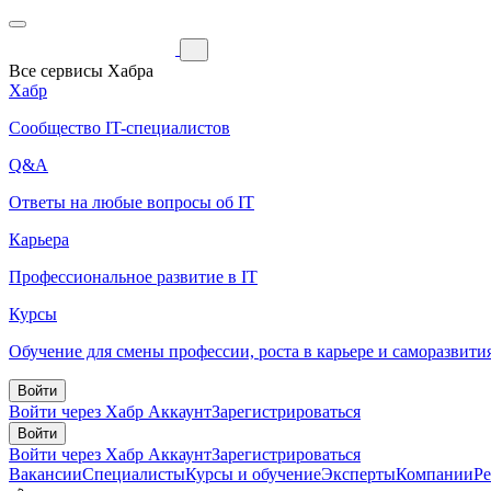
Все сервисы Хабра
Хабр
Сообщество IT-специалистов
Q&A
Ответы на любые вопросы об IT
Карьера
Профессиональное развитие в IT
Курсы
Обучение для смены профессии, роста в карьере и саморазвити
Войти
Войти через Хабр Аккаунт
Зарегистрироваться
Войти
Войти через Хабр Аккаунт
Зарегистрироваться
Вакансии
Специалисты
Курсы и обучение
Эксперты
Компании
Р