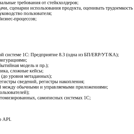
альные требования от стейкхолдеров;
ачи, сценарии использования продукта, оценивать трудоемкость
уководство пользователя;
бизнес-процессов;
й системе 1С: Предприятие 8.3 (одна из БП/ERP/УТ/КА);
фигурациями;
ытийная модель и пр.);
чика, сложные кейсы;
 (до уровня метаданных);
егистры сведений, регистры накопления;
ий между обычными и управляемыми приложениями;
ользователей);
астомизированных, самописных системах 1С;
 API.