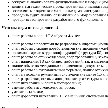
собирать и анализировать функциональные и нефункцион
заниматься техническим проектированием: описывать зад
составлять методические материалы: демо, инструкции, р
проводить аудит, анализ, оптимизацию и моделирование 
проводить тестирование разработанного функционала.
Чего мы ждем от специалистов?
опыт работы в роли 1C Analyst от 4-х лет;
опыт работы с проектами по разработке в информационно
опыт работы с сильно доработанными (нетиповыми) кон
понимание архитектуры конфигураций (структура БД, соб
опыт работы со стейкхолдерами, сбор требований у заказ
опыт написания ТЗ как бизнес требований, так и системы
знание объектов метаданных: справочники, документы, р
опыт работы с неуправляемыми формами, знание отлич
опыт с высоконагруженными системами (не менее 1,5 к п
опыт разработки, оптимизации, знание архитектуры в к
опыт интеграций и опыт в тестировании;
умение работать с консолью запросов;
умение читать код;
опыт доработки интеграций 1С с внешними системами по