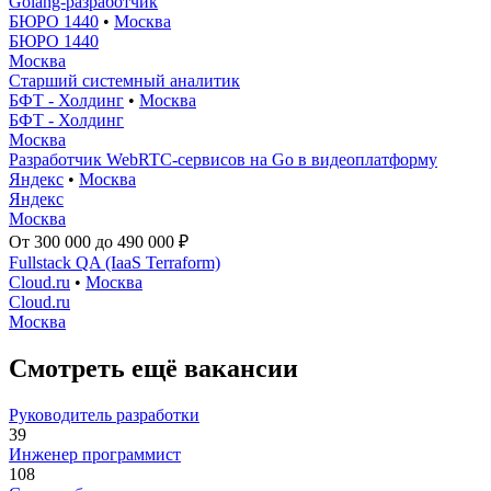
Golang-разработчик
БЮРО 1440
•
Москва
БЮРО 1440
Москва
Старший системный аналитик
БФТ - Холдинг
•
Москва
БФТ - Холдинг
Москва
Разработчик WebRTC-сервисов на Go в видеоплатформу
Яндекс
•
Москва
Яндекс
Москва
От 300 000 до 490 000 ₽
Fullstack QA (IaaS Terraform)
Cloud.ru
•
Москва
Cloud.ru
Москва
Смотреть ещё вакансии
Руководитель разработки
39
Инженер программист
108