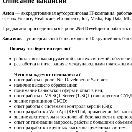
Описание вакансии
Aston
— аккредитованная аутсорсинговая IT-компания, работа
сферах Finance, Healthcare, eCommerce, IoT, Media, Big Data, M
Предлагаем присоединиться в роли
.Net Developer
и работать н
Заказчик
– универсальный банк, входит в 10 крупнейших банко
Почему это будет интересно?
работа с высоконагруженной финтех-системой, обеспеч
разработка и интеграция с международными платежным
Чего мы ждем от специалиста?
опыт работы в роли .Net Developer от 5-ти лет;
наличие высшего образования;
понимание банковской сферы и опыт в ней;
опыт работы с MS SQL Server (T-SQL) или другими СУБД
знание принципов CI/CD;
опыт работы с системами контроля версий (Git);
опыт разработки Web Api (RESTful, применение IoC конте
знание архитектуры и технологий безопасности в корпо
опыт оптимизации запросов, работы с большими объема
опыт разработки крупных высоконагруженных систем;