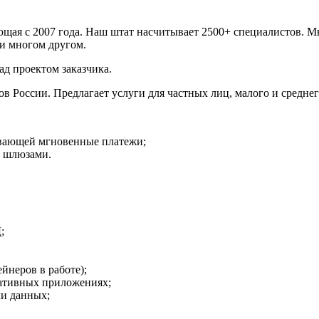
ющая с 2007 года. Наш штат насчитывает 2500+ специалистов. М
L и многом другом.
ад проектом заказчика.
в России. Предлагает услуги для частных лиц, малого и средне
ивающей мгновенные платежи;
и шлюзами.
;
йнеров в работе);
ративных приложениях;
ми данных;