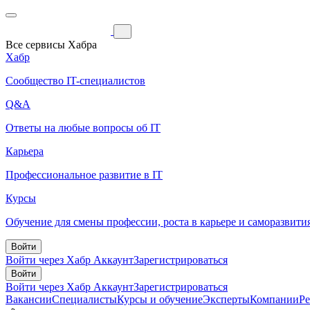
Все сервисы Хабра
Хабр
Сообщество IT-специалистов
Q&A
Ответы на любые вопросы об IT
Карьера
Профессиональное развитие в IT
Курсы
Обучение для смены профессии, роста в карьере и саморазвити
Войти
Войти через Хабр Аккаунт
Зарегистрироваться
Войти
Войти через Хабр Аккаунт
Зарегистрироваться
Вакансии
Специалисты
Курсы и обучение
Эксперты
Компании
Р