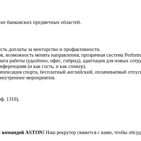
ние банковских предметных областей.
есть доплаты за менторство и профактивности.
в, возможность менять направления, прозрачная система Perform
та работы (удалённо, офис, гибрид), адаптация для новых сотр
ференциям (и как гость, и как спикер).
мпенсация спорта, бесплатный английский, оплачиваемый отпус
 внутренние мероприятия.
ф. 1310),
е с командой ASTON!
Наш рекрутер свяжется с вами, чтобы обсуд