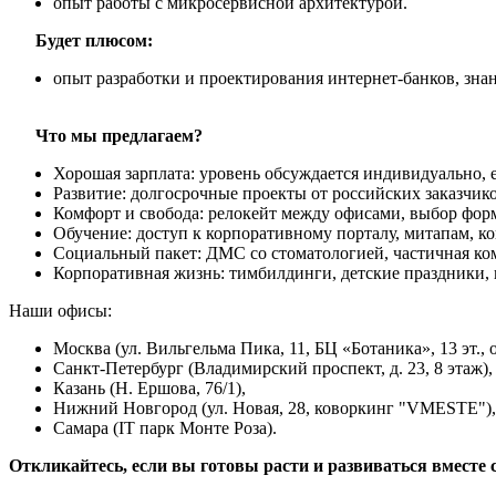
опыт работы с микросервисной архитектурой.
Будет плюсом:
опыт разработки и проектирования интернет-банков, зна
Что мы предлагаем?
Хорошая зарплата: уровень обсуждается индивидуально, 
Развитие: долгосрочные проекты от российских заказчико
Комфорт и свобода: релокейт между офисами, выбор форма
Обучение: доступ к корпоративному порталу, митапам, кон
Социальный пакет: ДМС со стоматологией, частичная ко
Корпоративная жизнь: тимбилдинги, детские праздники,
Наши офисы:
Москва (ул. Вильгельма Пика, 11, БЦ «Ботаника», 13 эт., о
Санкт-Петербург (Владимирский проспект, д. 23, 8 этаж),
Казань (Н. Ершова, 76/1),
Нижний Новгород (ул. Новая, 28, коворкинг "VMESTE"),
Самара (IT парк Монте Роза).
Откликайтесь, если вы готовы расти и развиваться вмест