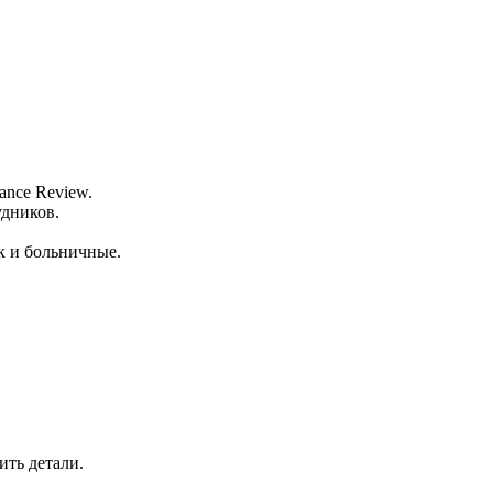
ance Review.
удников.
к и больничные.
ить детали.