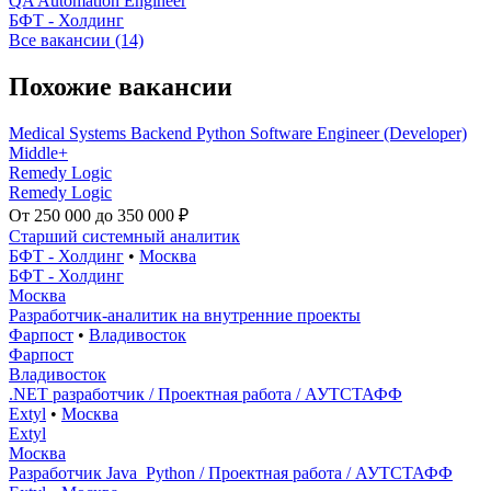
QA Automation Engineer
БФТ - Холдинг
Все вакансии (14)
Похожие вакансии
Medical Systems Backend Python Software Engineer (Developer)
Middle+
Remedy Logic
Remedy Logic
От 250 000 до 350 000 ₽
Старший системный аналитик
БФТ - Холдинг
•
Москва
БФТ - Холдинг
Москва
Разработчик-аналитик на внутренние проекты
Фарпост
•
Владивосток
Фарпост
Владивосток
.NET разработчик / Проектная работа / АУТСТАФФ
Extyl
•
Москва
Extyl
Москва
Разработчик Java_Python / Проектная работа / АУТСТАФФ