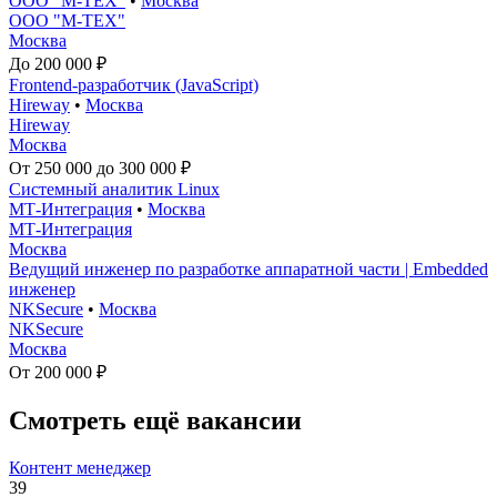
ООО "М-ТЕХ"
•
Москва
ООО "М-ТЕХ"
Москва
До 200 000 ₽
Frontend-разработчик (JavaScript)
Hireway
•
Москва
Hireway
Москва
От 250 000 до 300 000 ₽
Системный аналитик Linux
МТ-Интеграция
•
Москва
МТ-Интеграция
Москва
Ведущий инженер по разработке аппаратной части | Embedded
инженер
NKSecure
•
Москва
NKSecure
Москва
От 200 000 ₽
Смотреть ещё вакансии
Контент менеджер
39