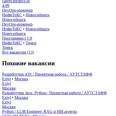
career.infotecs.ru
4.09
DevOps-инженер
ИнфоТеКС
•
Новосибирск
Новосибирск
DevOps-инженер
ИнфоТеКС
•
Новосибирск
Новосибирск
Программист C#
ИнфоТеКС
•
Томск
Томск
Все вакансии (13)
Похожие вакансии
Разработчик iOS / Проектная работа / АУТСТАФФ
Extyl
•
Москва
Extyl
Москва
Разработчик Java_Python / Проектная работа / АУТСТАФФ
Extyl
•
Москва
Extyl
Москва
Python / LLM Engineer: RAG и ИИ-агенты