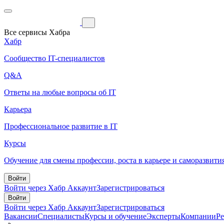
Все сервисы Хабра
Хабр
Сообщество IT-специалистов
Q&A
Ответы на любые вопросы об IT
Карьера
Профессиональное развитие в IT
Курсы
Обучение для смены профессии, роста в карьере и саморазвити
Войти
Войти через Хабр Аккаунт
Зарегистрироваться
Войти
Войти через Хабр Аккаунт
Зарегистрироваться
Вакансии
Специалисты
Курсы и обучение
Эксперты
Компании
Р