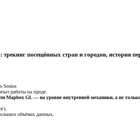
: трекинг посещённых стран и городов, история п
 Senior.
— опыт работы на проде.
и Mapbox GL — на уровне внутренней механики, а не тольк
г).
больших объёмах данных.