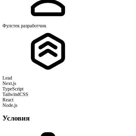
Фулстек разработчик
Lead
Next.js
TypeScript
TailwindCSS
React
Node.js
Условия