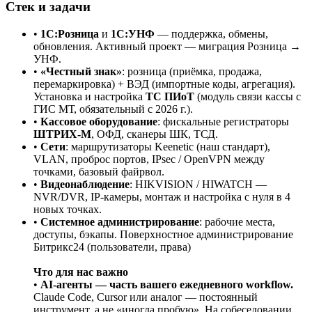
Стек и задачи
•
1С:Розница
и
1С:УНФ
— поддержка, обмены,
обновления. Активный проект — миграция Розница →
УНФ.
•
«Честный знак»
: розница (приёмка, продажа,
перемаркировка) + ВЭД (импортные коды, агрегация).
Установка и настройка
ТС ПИоТ
(модуль связи кассы с
ГИС МТ, обязательный с 2026 г.).
•
Кассовое оборудование
: фискальные регистраторы
ШТРИХ-М
, ОФД, сканеры ШК, ТСД.
•
Сети
: маршрутизаторы Keenetic (наш стандарт),
VLAN, проброс портов, IPsec / OpenVPN между
точками, базовый файрвол.
•
Видеонаблюдение
: HIKVISION / HIWATCH —
NVR/DVR, IP-камеры, монтаж и настройка с нуля в 4
новых точках.
•
Системное администрирование
: рабочие места,
доступы, бэкапы. Поверхностное администрирование
Битрикс24 (пользователи, права)
Что для нас важно
•
AI-агенты — часть вашего ежедневного workflow.
Claude Code, Cursor или аналог — постоянный
инструмент, а не «иногда пробую». На собеседовании