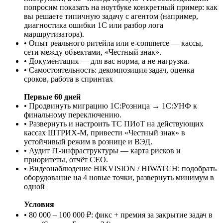
попросим показать на ноутбуке конкретный пример: как
вы решаете типичную задачу с агентом (например,
диагностика ошибки 1С или разбор лога
маршрутизатора).
• Опыт реального ритейла или e-commerce — кассы,
сети между объектами, «Честный знак».
• Документация — для вас норма, а не нагрузка.
• Самостоятельность: декомпозиция задач, оценка
сроков, работа в спринтах
Первые 60 дней
• Продвинуть миграцию 1С:Розница → 1С:УНФ к
финальному переключению.
• Развернуть и настроить ТС ПИоТ на действующих
кассах ШТРИХ-М, привести «Честный знак» в
устойчивый режим в рознице и ВЭД.
• Аудит IT-инфраструктуры — карта рисков и
приоритеты, отчёт CEO.
• Видеонаблюдение HIKVISION / HIWATCH: подобрать
оборудование на 4 новые точки, развернуть минимум в
одной
Условия
• 80 000 – 100 000 ₽: фикс + премия за закрытие задач в