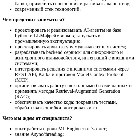
банка, применять свои знания и развивать экспертизу;
современный стек технологий.
Чем предстоит заниматься?
проектировать и реализовывать AI-агенты на базе
Python и LLM-фреймворков, запускать в
промышленную эксплуатацию;
проектировать архитектуру мультиагентных систем;
разрабатывать backend-сервисы для синхронного и
асинхронного взаимодействия, интеграций с внешними
системами;
интегрировать решения с внешними системами через
REST API, Kafka и протокол Model Context Protocol
(MCP);
организовывать работу с векторными базами данных и
применять методы Retrieval-Augmented Generation
(RAG);
обеспечивать качество кода: покрывать тестами,
обрабатывать ошибки, логировать и т.п.
Чего мы ждем от специалиста?
опыт работы в роли ML Engineer от 3-х лет;
знание Async/threading;