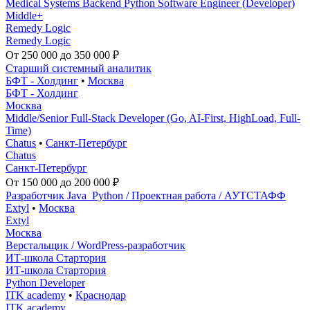
Medical Systems Backend Python Software Engineer (Developer)
Middle+
Remedy Logic
Remedy Logic
От 250 000 до 350 000 ₽
Старший системный аналитик
БФТ - Холдинг
•
Москва
БФТ - Холдинг
Москва
Middle/Senior Full-Stack Developer (Go, AI-First, HighLoad, Full-
Time)
Chatus
•
Санкт-Петербург
Chatus
Санкт-Петербург
От 150 000 до 200 000 ₽
Разработчик Java_Python / Проектная работа / АУТСТАФФ
Extyl
•
Москва
Extyl
Москва
Верстальщик / WordPress-разработчик
ИТ-школа Стартория
ИТ-школа Стартория
Python Developer
ITK academy
•
Краснодар
ITK academy