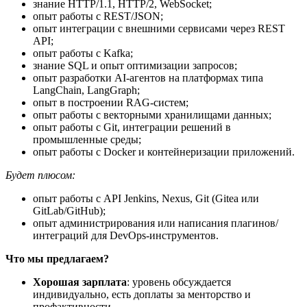
знание HTTP/1.1, HTTP/2, WebSocket;
опыт работы с REST/JSON;
опыт интеграции с внешними сервисами через REST
API;
опыт работы с Kafka;
знание SQL и опыт оптимизации запросов;
опыт разработки AI-агентов на платформах типа
LangChain, LangGraph;
опыт в построении RAG-систем;
опыт работы с векторными хранилищами данных;
опыт работы с Git, интеграции решений в
промышленные среды;
опыт работы с Docker и контейнеризации приложений.
Будет плюсом:
опыт работы с API Jenkins, Nexus, Git (Gitea или
GitLab/GitHub);
опыт администрирования или написания плагинов/
интеграций для DevOps-инструментов.
Что мы предлагаем?
Хорошая зарплата
: уровень обсуждается
индивидуально, есть доплаты за менторство и
профактивности.