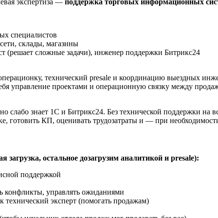
ючевая экспертиза —
поддержка торговых информационных сис
ных специалистов
сети, склады, магазины
т (решает сложные задачи), инженер поддержки Битрикс24
перационку, технический presale и координацию выездных инжен
 себя управление проектами и операционную связку между прода
 но слабо знает 1С и Битрикс24. Без технической поддержки на в
ке, готовить КП, оценивать трудозатраты и — при необходимост
 загрузка, остальное дозагрузим аналитикой и presale):
исной поддержкой
ть конфликты, управлять ожиданиями
к технический эксперт (помогать продажам)