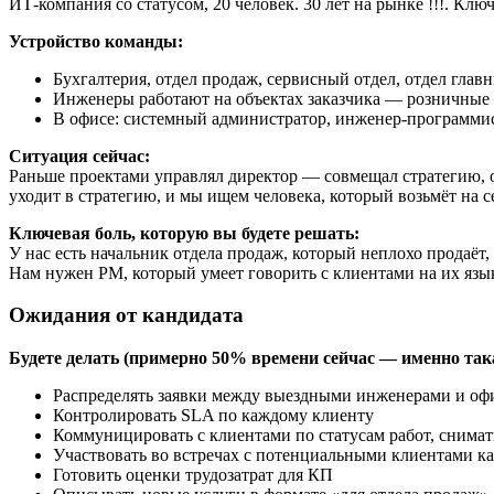
ИТ-компания со статусом, 20 человек. 30 лет на рынке !!!. Кл
Устройство команды:
Бухгалтерия, отдел продаж, сервисный отдел, отдел глав
Инженеры работают на объектах заказчика — розничные 
В офисе: системный администратор, инженер-программис
Ситуация сейчас:
Раньше проектами управлял директор — совмещал стратегию, о
уходит в стратегию, и мы ищем человека, который возьмёт на
Ключевая боль, которую вы будете решать:
У нас есть начальник отдела продаж, который неплохо продаёт,
Нам нужен PM, который умеет говорить с клиентами на их язы
Ожидания от кандидата
Будете делать (примерно 50% времени сейчас — именно такая
Распределять заявки между выездными инженерами и оф
Контролировать SLA по каждому клиенту
Коммуницировать с клиентами по статусам работ, снима
Участвовать во встречах с потенциальными клиентами ка
Готовить оценки трудозатрат для КП