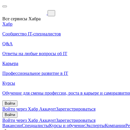
Все сервисы Хабра
Хабр
Сообщество IT-специалистов
Q&A
Ответы на любые вопросы об IT
Карьера
Профессиональное развитие в IT
Курсы
Обучение для смены профессии, роста в карьере и саморазвити
Войти
Войти через Хабр Аккаунт
Зарегистрироваться
Войти
Войти через Хабр Аккаунт
Зарегистрироваться
Вакансии
Специалисты
Курсы и обучение
Эксперты
Компании
Р