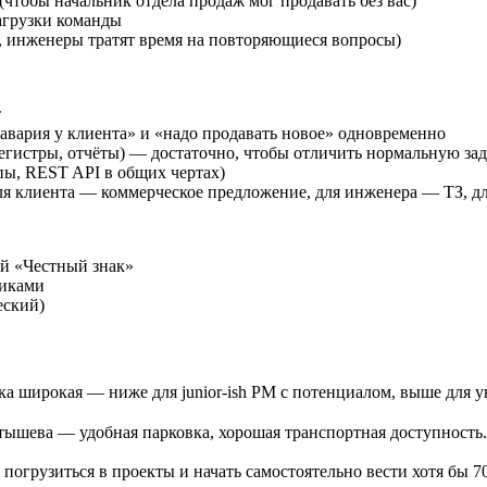
чтобы начальник отдела продаж мог продавать без вас)
загрузки команды
т, инженеры тратят время на повторяющиеся вопросы)
т
авария у клиента» и «надо продавать новое» одновременно
регистры, отчёты) — достаточно, чтобы отличить нормальную зад
пы, REST API в общих чертах)
ля клиента — коммерческое предложение, для инженера — ТЗ, д
й «Честный знак»
никами
еский)
 широкая — ниже для junior-ish PM с потенциалом, выше для ув
тышева — удобная парковка, хорошая транспортная доступность.
 погрузиться в проекты и начать самостоятельно вести хотя бы 