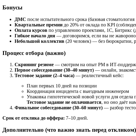
Бонусы
ДМС
после испытательного срока (базовая стоматология 
Квартальные премии
до 20% от оклада по KPI (соблюден
Оплата курсов
по управлению проектами, 1С, Битрикс (д
Гибкое начало дня
— договоримся, если вы не жавороно
Небольшой коллектив
(20 человек) — без бюрократии,
Процесс отбора (важно)
Скрининг резюме
— смотрим на опыт PM в ИТ-поддержке
Первое собеседование (30–40 минут)
— онлайн, знакомст
Тестовое задание (2–4 часа)
— реалистичный кейс:
План первых 10 дней на позиции
Координация инцидента с выездным инженером
Упаковка гипотетической новой услуги для отдела 
Тестовое задание не оплачивается
, но оно даёт на
Финальное собеседование (30–60 минут)
— разбор тесто
Срок от отклика до оффера:
7–10 дней.
Дополнительно (что важно знать перед откликом)