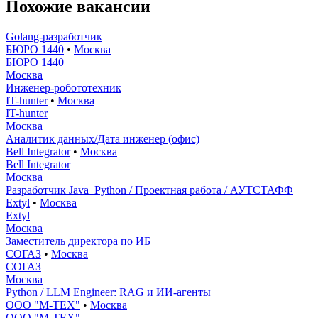
Похожие вакансии
Golang-разработчик
БЮРО 1440
•
Москва
БЮРО 1440
Москва
Инженер-робототехник
IT-hunter
•
Москва
IT-hunter
Москва
Аналитик данных/Дата инженер (офис)
Bell Integrator
•
Москва
Bell Integrator
Москва
Разработчик Java_Python / Проектная работа / АУТСТАФФ
Extyl
•
Москва
Extyl
Москва
Заместитель директора по ИБ
СОГАЗ
•
Москва
СОГАЗ
Москва
Python / LLM Engineer: RAG и ИИ-агенты
ООО "М-ТЕХ"
•
Москва
ООО "М-ТЕХ"