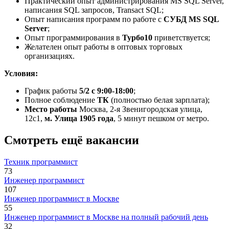
Практический опыт администрирования MS SQL Server,
написания SQL запросов, Transact SQL;
Опыт написания программ по работе с
СУБД MS SQL
Server
;
Опыт программирования в
Турбо10
приветствуется;
Желателен опыт работы в оптовых торговых
организациях.
Условия:
График работы
5/2 с 9:00-18:00
;
Полное соблюдение
ТК
(полностью белая зарплата);
Место работы
Москва, 2-я Звенигородская улица,
12с1,
м. Улица 1905 года
, 5 минут пешком от метро.
Смотреть ещё вакансии
Техник программист
73
Инженер программист
107
Инженер программист в Москве
55
Инженер программист в Москве на полный рабочий день
32