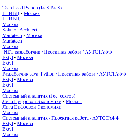
Tech Lead Python (IaaS/PaaS)
ГНИВЦ
•
Москва
ГНИВЦ
Москва
Solution Architect
Marfatech
•
Москва
Marfatech
Москва
.NET разработчик / Проектная работа / АУТСТАФФ
Extyl
•
Москва
Extyl
Москва
Разработчик Java_Python / Проектная работа / АУТСТАФФ
Extyl
•
Москва
Extyl
Москва
Системный аналитик (Гос. сектор)
Лига Цифровой Экономики
•
Москва
Лига Цифровой Экономики
Москва
Системный аналитик / Проектная работа / АУТСТАФФ
Extyl
•
Москва
Extyl
Москва