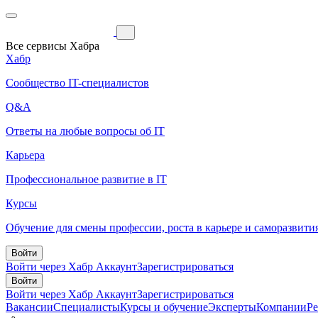
Все сервисы Хабра
Хабр
Сообщество IT-специалистов
Q&A
Ответы на любые вопросы об IT
Карьера
Профессиональное развитие в IT
Курсы
Обучение для смены профессии, роста в карьере и саморазвити
Войти
Войти через Хабр Аккаунт
Зарегистрироваться
Войти
Войти через Хабр Аккаунт
Зарегистрироваться
Вакансии
Специалисты
Курсы и обучение
Эксперты
Компании
Р