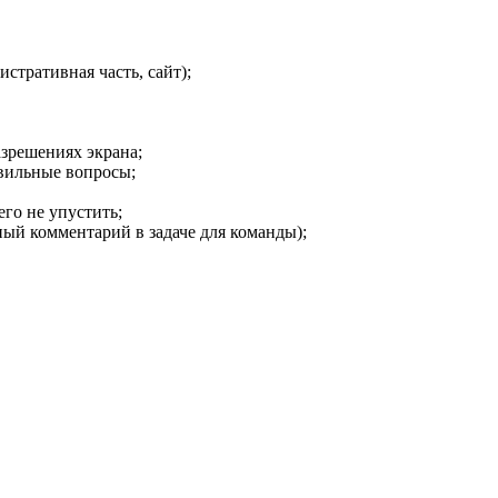
тративная часть, сайт);
азрешениях экрана;
вильные вопросы;
го не упустить;
ный комментарий в задаче для команды);