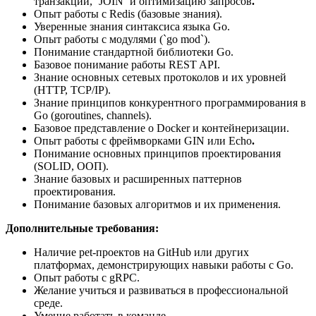
транзакции, `JOIN` и оптимизацию запросов
.
Опыт работы с Redis (базовые знания).
Уверенные знания синтаксиса языка Go.
Опыт работы с модулями (`go mod`).
Понимание стандартной библиотеки Go.
Базовое понимание работы REST API.
Знание основных сетевых протоколов и их уровней
(HTTP, TCP/IP).
Знание принципов конкурентного программирования в
Go (goroutines, channels).
Базовое представление о Docker и контейнеризации.
Опыт работы с фреймворками GIN или Echo
.
Понимание основных принципов проектирования
(SOLID, ООП).
Знание базовых и расширенных паттернов
проектирования.
Понимание базовых алгоритмов и их применения.
Дополнительные требования:
Наличие pet-проектов на GitHub или других
платформах, демонстрирующих навыки работы с Go.
Опыт работы с gRPC.
Желание учиться и развиваться в профессиональной
среде.
Умение работать в команде.