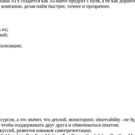
ша ATS создаётся как AI-native продукт с нуля, а не как дораб
омпании, делая найм быстрее, точнее и прозрачнее.
 их;
ний;
реализации;
ов, а это значит, что деплой, мониторинг, observability - не б
чтобы поддерживать друг друга и обмениваться опытом;
куссий, развития навыков самопрезентации.