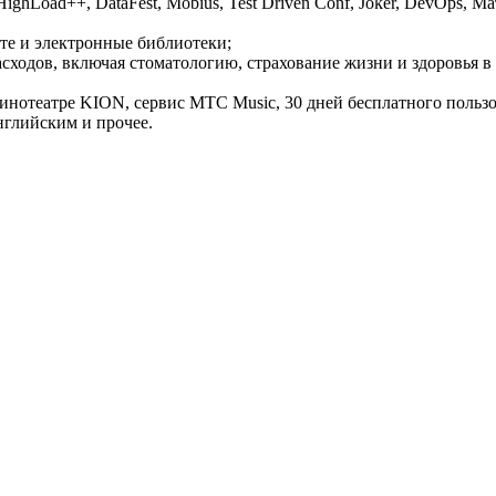
ighLoad++, DataFest, Mobius, Test Driven Conf, Joker, DevOps,
те и электронные библиотеки;
ходов, включая стоматологию, страхование жизни и здоровья в 
инотеатре KION, сервис МТС Music, 30 дней бесплатного поль
нглийским и прочее.