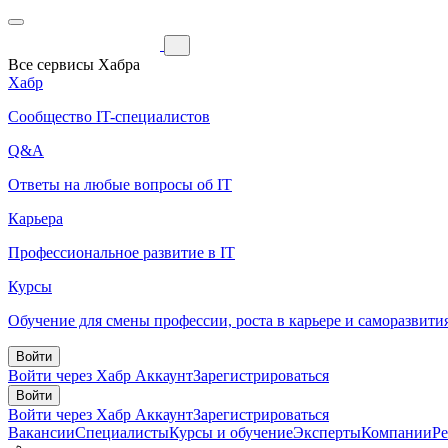
Все сервисы Хабра
Хабр
Сообщество IT-специалистов
Q&A
Ответы на любые вопросы об IT
Карьера
Профессиональное развитие в IT
Курсы
Обучение для смены профессии, роста в карьере и саморазвити
Войти
Войти через Хабр Аккаунт
Зарегистрироваться
Войти
Войти через Хабр Аккаунт
Зарегистрироваться
Вакансии
Специалисты
Курсы и обучение
Эксперты
Компании
Р