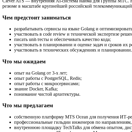
Clever ATS — внутренняя AI-система найма для Группы МТС. На
резюме в масштабе крупнейшей российской телекоммуникаций к
Чем предстоит заниматься
разрабатывать сервисы на языке Golang и оптимизировать
участвовать в code review и технической экспертизе реше
писать unit-тесты и обеспечивать качество кода;
участвовать в планировании и оценке задач и сроков их 
участвовать в технических обсуждениях и планировании.
Что мы ожидаем
опыт на Golang от 3-х лет;
опыт работы с PostgreSQL, Redis;
опыт работы с микросервисами;
знание Docker, Kafka;
понимание чистой архитектуры.
Что мы предлагаем
собственную платформу MTS Ocean для получения ИТ-ресурс
профессиональные гильдии инженеров по направлениям, 
внутреннюю площадку TechTalks для обмена опытом, дис