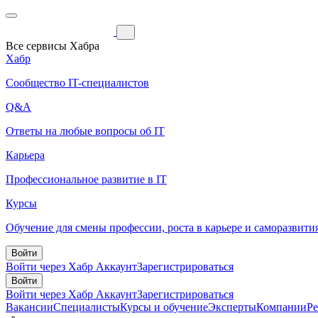
Все сервисы Хабра
Хабр
Сообщество IT-специалистов
Q&A
Ответы на любые вопросы об IT
Карьера
Профессиональное развитие в IT
Курсы
Обучение для смены профессии, роста в карьере и саморазвити
Войти
Войти через Хабр Аккаунт
Зарегистрироваться
Войти
Войти через Хабр Аккаунт
Зарегистрироваться
Вакансии
Специалисты
Курсы и обучение
Эксперты
Компании
Р