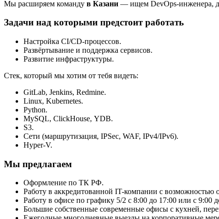
Мы расширяем команду
в Казани
— ищем DevOps-инженера, дл
Задачи над которыми предстоит работать
Настройка CI/CD-процессов.
Развёртывание и поддержка сервисов.
Развитие инфраструктуры.
Стек, который мы хотим от тебя видеть:
GitLab, Jenkins, Redmine.
Linux, Kubernetes.
Python.
MySQL, ClickHouse, YDB.
S3.
Сети (маршрутизация, IPSec, WAF, IPv4/IPv6).
Hyper-V.
Мы предлагаем
Оформление по ТК РФ.
Работу в аккредитованной IT-компании с возможностью 
Работу в офисе по графику 5/2 с 8:00 до 17:00 или с 9:00 д
Большие собственные современные офисы с кухней, пере
Ежегодные многодневные выезды на корпоративные меро