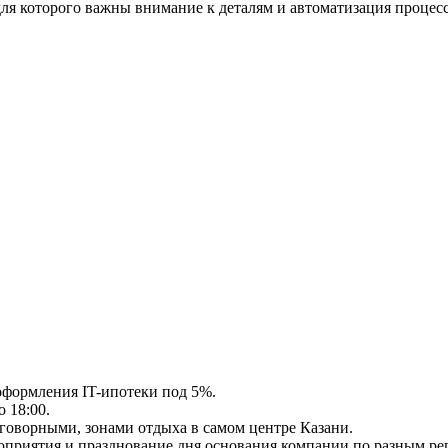
я которого важны внимание к деталям и автоматизация процесс
оформления IT-ипотеки под 5%.
о 18:00.
говорными, зонами отдыха в самом центре Казани.
приятия и празднование дня основания компании по разным ре