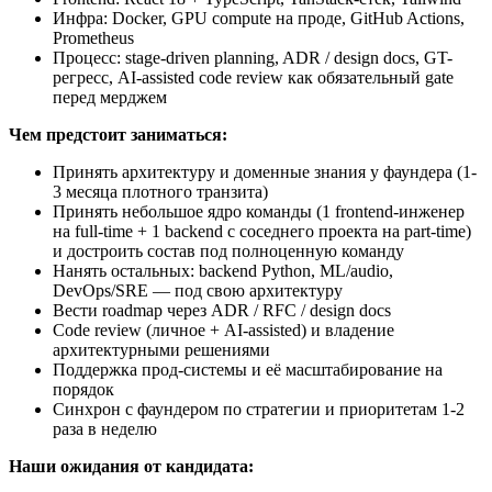
Инфра: Docker, GPU compute на проде, GitHub Actions,
Prometheus
Процесс: stage-driven planning, ADR / design docs, GT-
регресс, AI-assisted code review как обязательный gate
перед мерджем
Чем предстоит заниматься:
Принять архитектуру и доменные знания у фаундера (1-
3 месяца плотного транзита)
Принять небольшое ядро команды (1 frontend-инженер
на full-time + 1 backend с соседнего проекта на part-time)
и достроить состав под полноценную команду
Нанять остальных: backend Python, ML/audio,
DevOps/SRE — под свою архитектуру
Вести roadmap через ADR / RFC / design docs
Code review (личное + AI-assisted) и владение
архитектурными решениями
Поддержка прод-системы и её масштабирование на
порядок
Синхрон с фаундером по стратегии и приоритетам 1-2
раза в неделю
Наши ожидания от кандидата: