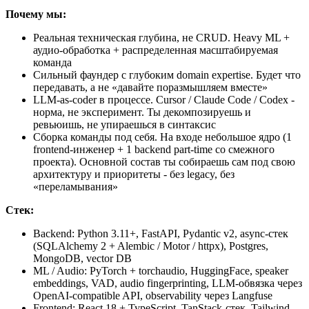
Почему мы:
Реальная техническая глубина, не CRUD. Heavy ML +
аудио-обработка + распределенная масштабируемая
команда
Сильный фаундер с глубоким domain expertise. Будет что
передавать, а не «давайте поразмышляем вместе»
LLM-as-coder в процессе. Cursor / Claude Code / Codex -
норма, не эксперимент. Ты декомпозируешь и
ревьюишь, не упираешься в синтаксис
Сборка команды под себя. На входе небольшое ядро (1
frontend-инженер + 1 backend part-time со смежного
проекта). Основной состав ты собираешь сам под свою
архитектуру и приоритеты - без legacy, без
«переламывания»
Стек:
Backend: Python 3.11+, FastAPI, Pydantic v2, async-стек
(SQLAlchemy 2 + Alembic / Motor / httpx), Postgres,
MongoDB, vector DB
ML / Audio: PyTorch + torchaudio, HuggingFace, speaker
embeddings, VAD, audio fingerprinting, LLM-обвязка через
OpenAI-compatible API, observability через Langfuse
Frontend: React 18 + TypeScript, TanStack-стек, Tailwind