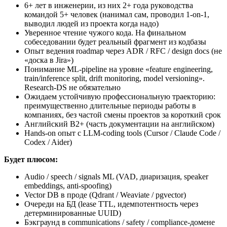
6+ лет в инженерии, из них 2+ года руководства
командой 5+ человек (нанимал сам, проводил 1-on-1,
выводил людей из проекта когда надо)
Уверенное чтение чужого кода. На финальном
собеседовании будет реальный фрагмент из кодбазы
Опыт ведения roadmap через ADR / RFC / design docs (не
«доска в Jira»)
Понимание ML-pipeline на уровне «feature engineering,
train/inference split, drift monitoring, model versioning».
Research-DS не обязательно
Ожидаем устойчивую профессиональную траекторию:
преимущественно длительные периоды работы в
компаниях, без частой смены проектов за короткий срок
Английский B2+ (часть документации на английском)
Hands-on опыт с LLM-coding tools (Cursor / Claude Code /
Codex / Aider)
Будет плюсом:
Audio / speech / signals ML (VAD, диаризация, speaker
embeddings, anti-spoofing)
Vector DB в проде (Qdrant / Weaviate / pgvector)
Очереди на БД (lease TTL, идемпотентность через
детерминированные UUID)
Бэкграунд в communications / safety / compliance-домене