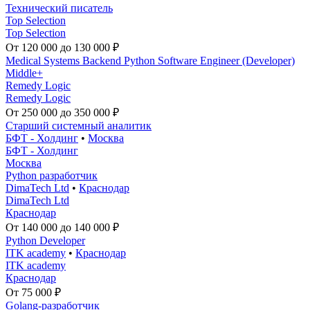
Технический писатель
Top Selection
Top Selection
От 120 000 до 130 000 ₽
Medical Systems Backend Python Software Engineer (Developer)
Middle+
Remedy Logic
Remedy Logic
От 250 000 до 350 000 ₽
Старший системный аналитик
БФТ - Холдинг
•
Москва
БФТ - Холдинг
Москва
Python разработчик
DimaTech Ltd
•
Краснодар
DimaTech Ltd
Краснодар
От 140 000 до 140 000 ₽
Python Developer
ITK academy
•
Краснодар
ITK academy
Краснодар
От 75 000 ₽
Golang-разработчик