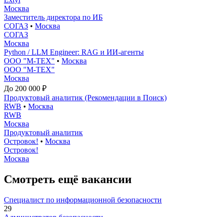
Москва
Заместитель директора по ИБ
СОГАЗ
•
Москва
СОГАЗ
Москва
Python / LLM Engineer: RAG и ИИ-агенты
ООО "М-ТЕХ"
•
Москва
ООО "М-ТЕХ"
Москва
До 200 000 ₽
Продуктовый аналитик (Рекомендации в Поиск)
RWB
•
Москва
RWB
Москва
Продуктовый аналитик
Островок!
•
Москва
Островок!
Москва
Смотреть ещё вакансии
Специалист по информационной безопасности
29