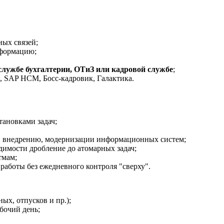
ных связей;
нформацию;
службе бухгалтерии, ОТиЗ или кадровой службе
;
 SAP HCM, Босс-кадровик, Галактика.
тановками задач;
ю, внедрению, модернизации информационных систем;
димости дробление до атомарных задач;
тмам;
работы без ежедневного контроля "сверху".
х, отпусков и пр.);
бочий день;