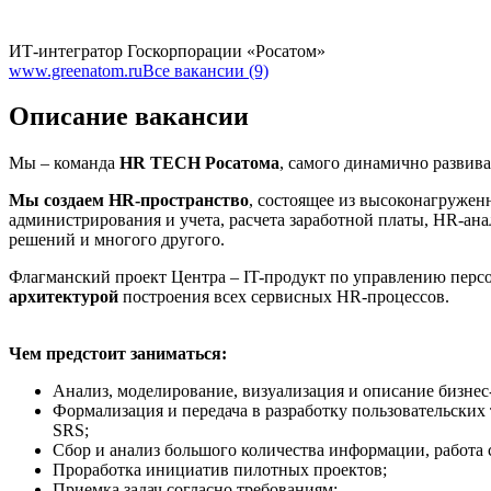
ИТ-интегратор Госкорпорации «Росатом»
www.greenatom.ru
Все вакансии (9)
Описание вакансии
Мы – команда
HR TECH Росатома
, самого динамично развив
Мы создаем HR-пространство
, состоящее из высоконагруже
администрирования и учета, расчета заработной платы, HR-ан
решений и многого другого.
Флагманский проект Центра – IT-продукт по управлению пер
архитектурой
построения всех сервисных HR-процессов.
Чем предстоит заниматься:
Анализ, моделирование, визуализация и описание бизнес-
Формализация и передача в разработку пользовательских 
SRS;
Сбор и анализ большого количества информации, работа
Проработка инициатив пилотных проектов;
Приемка задач согласно требованиям;