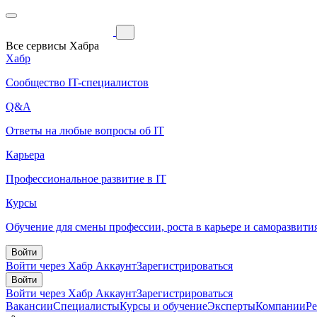
Все сервисы Хабра
Хабр
Сообщество IT-специалистов
Q&A
Ответы на любые вопросы об IT
Карьера
Профессиональное развитие в IT
Курсы
Обучение для смены профессии, роста в карьере и саморазвити
Войти
Войти через Хабр Аккаунт
Зарегистрироваться
Войти
Войти через Хабр Аккаунт
Зарегистрироваться
Вакансии
Специалисты
Курсы и обучение
Эксперты
Компании
Р