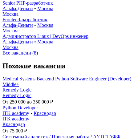
Senior PHP-разработчик
Альфа-Деньги
•
Москва
Москва
Frontend-разработчик
Альфа-Деньги
•
Москва
Москва
Администратор Linux | DevOps инженер
Альфа-Деньги
•
Москва
Москва
Все вакансии (8)
Похожие вакансии
Medical Systems Backend Python Software Engineer (Developer)
Middle+
Remedy Logic
Remedy Logic
От 250 000 до 350 000 ₽
Python Developer
ITK academy
•
Краснодар
ITK academy
Краснодар
От 75 000 ₽
Системный аналитик / Проектная работа / АУТСТАФФ