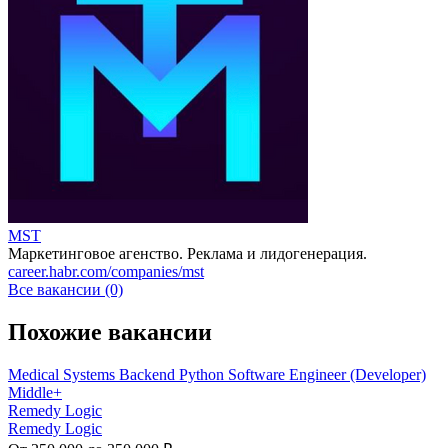
MST
Маркетинговое агенство. Реклама и лидогенерация.
career.habr.com/companies/mst
Все вакансии (0)
Похожие вакансии
Medical Systems Backend Python Software Engineer (Developer)
Middle+
Remedy Logic
Remedy Logic