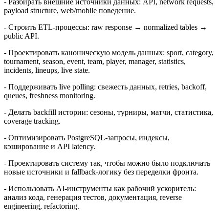
- Разбирать внешние источники данных: API, network requests,
payload structure, web/mobile поведение.
- Строить ETL-процессы: raw response → normalized tables →
public API.
- Проектировать каноническую модель данных: sport, category,
tournament, season, event, team, player, manager, statistics,
incidents, lineups, live state.
- Поддерживать live polling: свежесть данных, retries, backoff,
queues, freshness monitoring.
- Делать backfill истории: сезоны, турниры, матчи, статистика,
coverage tracking.
- Оптимизировать PostgreSQL-запросы, индексы,
кэширование и API latency.
- Проектировать систему так, чтобы можно было подключать
новые источники и fallback-логику без переделки фронта.
- Использовать AI-инструменты как рабочий ускоритель:
анализ кода, генерация тестов, документация, reverse
engineering, refactoring.