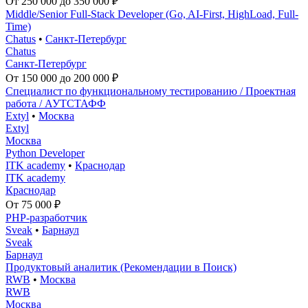
От 250 000 до 350 000 ₽
Middle/Senior Full-Stack Developer (Go, AI-First, HighLoad, Full-
Time)
Chatus
•
Санкт-Петербург
Chatus
Санкт-Петербург
От 150 000 до 200 000 ₽
Специалист по функциональному тестированию / Проектная
работа / АУТСТАФФ
Extyl
•
Москва
Extyl
Москва
Python Developer
ITK academy
•
Краснодар
ITK academy
Краснодар
От 75 000 ₽
PHP-разработчик
Sveak
•
Барнаул
Sveak
Барнаул
Продуктовый аналитик (Рекомендации в Поиск)
RWB
•
Москва
RWB
Москва