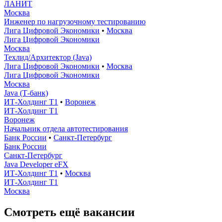
ЛАНИТ
Москва
Инженер по нагрузочному тестированию
Лига Цифровой Экономики
•
Москва
Лига Цифровой Экономики
Москва
Техлид/Архитектор (Java)
Лига Цифровой Экономики
•
Москва
Лига Цифровой Экономики
Москва
Java (Т-банк)
ИТ-Холдинг Т1
•
Воронеж
ИТ-Холдинг Т1
Воронеж
Начальник отдела автотестирования
Банк России
•
Санкт-Петербург
Банк России
Санкт-Петербург
Java Developer eFX
ИТ-Холдинг Т1
•
Москва
ИТ-Холдинг Т1
Москва
Смотреть ещё вакансии