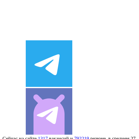
Сейчас на сайте
1317
вакансий и
792219
резюме, в среднем 27