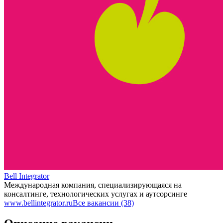
Bell Integrator
Международная компания, специализирующаяся на
консалтинге, технологических услугах и аутсорсинге
www.bellintegrator.ru
Все вакансии (38)