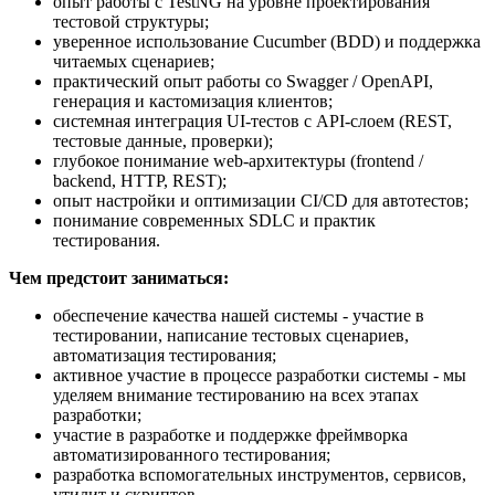
опыт работы с TestNG на уровне проектирования
тестовой структуры;
уверенное использование Cucumber (BDD) и поддержка
читаемых сценариев;
практический опыт работы со Swagger / OpenAPI,
генерация и кастомизация клиентов;
cистемная интеграция UI-тестов с API-слоем (REST,
тестовые данные, проверки);
глубокое понимание web-архитектуры (frontend /
backend, HTTP, REST);
опыт настройки и оптимизации CI/CD для автотестов;
понимание современных SDLC и практик
тестирования.
Чем предстоит заниматься:
обеспечение качества нашей системы - участие в
тестировании, написание тестовых сценариев,
автоматизация тестирования;
активное участие в процессе разработки системы - мы
уделяем внимание тестированию на всех этапах
разработки;
участие в разработке и поддержке фреймворка
автоматизированного тестирования;
разработка вспомогательных инструментов, сервисов,
утилит и скриптов