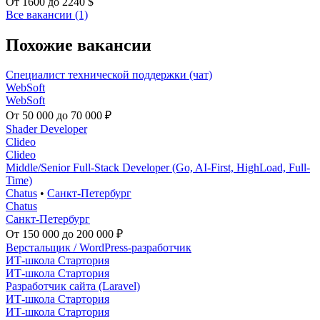
От 1600 до 2240 $
Все вакансии (1)
Похожие вакансии
Специалист технической поддержки (чат)
WebSoft
WebSoft
От 50 000 до 70 000 ₽
Shader Developer
Clideo
Clideo
Middle/Senior Full-Stack Developer (Go, AI-First, HighLoad, Full-
Time)
Chatus
•
Санкт-Петербург
Chatus
Санкт-Петербург
От 150 000 до 200 000 ₽
Верстальщик / WordPress-разработчик
ИТ-школа Стартория
ИТ-школа Стартория
Разработчик сайта (Laravel)
ИТ-школа Стартория
ИТ-школа Стартория