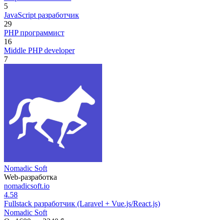
5
JavaScript разработчик
29
PHP программист
16
Middle PHP developer
7
Nomadic Soft
Web-разработка
nomadicsoft.io
4.58
Fullstack разработчик (Laravel + Vue.js/React.js)
Nomadic Soft