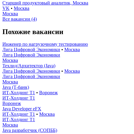
Старший продуктовый аналитик, Москва
VK
•
Москва
Москва
Все вакансии (4)
Похожие вакансии
Инженер по нагрузочному тестированию
Лига Цифровой Экономики
•
Москва
Лига Цифровой Экономики
Москва
Техлид/Архитектор (Java)
Лига Цифровой Экономики
•
Москва
Лига Цифровой Экономики
Москва
Java (Т-банк)
ИТ-Холдинг Т1
•
Воронеж
ИТ-Холдинг Т1
Воронеж
Java Developer eFX
ИТ-Холдинг Т1
•
Москва
ИТ-Холдинг Т1
Москва
Java разработчик (СОПББ)