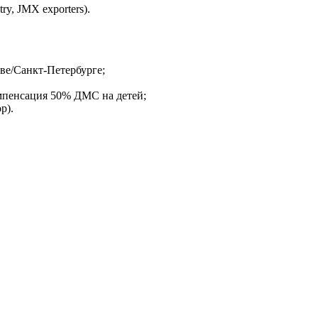
try, JMX exporters).
ве/Санкт-Петербурге;
мпенсация 50% ДМС на детей;
р).