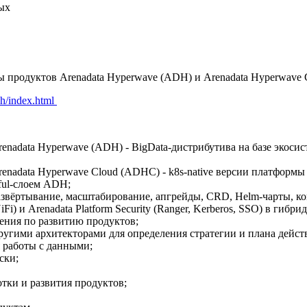
ых
ы продуктов Arenadata Hyperwave (ADH) и Arenadata Hyperwave
adh/index.html
nadata Hyperwave (ADH) - BigData-дистрибутива на базе экосист
nadata Hyperwave Cloud (ADHC) - k8s-native версии платформы с
eful-слоем ADH;
азвёртывание, масштабирование, апгрейды, CRD, Helm-чарты, ко
iFi) и Arenadata Platform Security (Ranger, Kerberos, SSO) в ги
ения по развитию продуктов;
 другими архитекторами для определения стратегии и плана дейс
 работы с данными;
ски;
тки и развития продуктов;