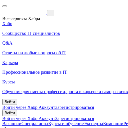
Все сервисы Хабра
Хабр
Сообщество IT-специалистов
Q&A
Ответы на любые вопросы об IT
Карьера
Профессиональное развитие в IT
Курсы
Обучение для смены профессии, роста в карьере и саморазвити
Войти
Войти через Хабр Аккаунт
Зарегистрироваться
Войти
Войти через Хабр Аккаунт
Зарегистрироваться
Вакансии
Специалисты
Курсы и обучение
Эксперты
Компании
Р