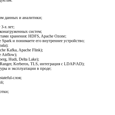
дуктам.
рм данных и аналитики;
3-х лет;
оконагруженных систем;
нтами хранения: HDFS, Apache Ozone;
Spark и понимаете его внутреннее устройство;
ala);
e Kafka, Apache Flink);
 Airflow);
rg, Hudi, Delta Lake);
 Ranger, Kerberos, TLS, интеграция с LDAP/AD);
туры и эксплуатации в проде;
ateful-слоя;
й;
отки;