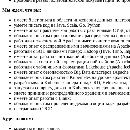
проводить ревью пользовательской документации по про
Мы ждем, что вы:
имеете 8 лет опыта в области инженерии данных, платфо
умеете писать код на Java, Scala, Go, Python;
имеете опыт практической работы с различными СУБД от 
обладаете опытом проектирования распределенных, выс
работали с экосистемой Apache и имеете опыт с компоне
имеете опыт с распределёнными вычислениями на Apache 
работали с SQL-движками поверх Hadoop (Hive, Trino, Imp
имеете опыт работы с потоковой обработкой данных (Apach
обладаете экспертизой в оркестрации пайплайнов (Apache
работали с табличными форматами Lakehouse (Apache Icebe
имеете опыт с безопасностью Big Data-кластеров (Apache
обладаете опытом работы с Kubernetes на уровне архитек
разрабатывали Kubernetes-операторы, CRD, Helm-чарты;
запускали compute-движки в Kubernetes поверх внешнего st
знаете принципы распределённого хранения и вычислени
имеете опыт работы с Linux;
обладаете опытом проведения декомпозиции задач разраб
настраивали CI/CD.
Будет плюсом:
коммиты в open source;