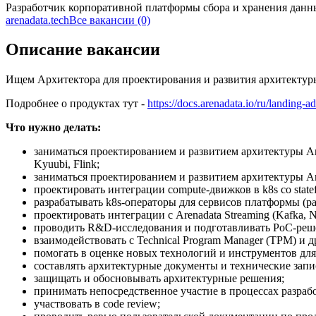
Разработчик корпоративной платформы сбора и хранения данн
arenadata.tech
Все вакансии (0)
Описание вакансии
Ищем Архитектора для проектирования и развития архитектур
Подробнее о продуктах тут -
https://docs.arenadata.io/ru/landing-
Что нужно делать:
заниматься проектированием и развитием архитектуры Are
Kyuubi, Flink;
заниматься проектированием и развитием архитектуры Are
проектировать интеграции compute-движков в k8s со stat
разрабатывать k8s-операторы для сервисов платформы (р
проектировать интеграции с Arenadata Streaming (Kafka, N
проводить R&D-исследования и подготавливать PoC-реш
взаимодействовать с Technical Program Manager (TPM) и
помогать в оценке новых технологий и инструментов для
составлять архитектурные документы и технические запи
защищать и обосновывать архитектурные решения;
принимать непосредственное участие в процессах разрабо
участвовать в code review;