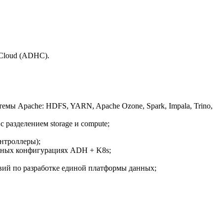
 Cloud (ADHC).
емы Apache: HDFS, YARN, Apache Ozone, Spark, Impala, Trino,
 разделением storage и compute;
нтроллеры);
бридных конфигурациях ADH + K8s;
твий по разработке единой платформы данных;