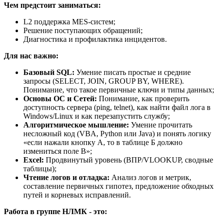
Чем предстоит заниматься:
L2 поддержка MES-систем;
Решение поступающих обращений;
Диагностика и профилактика инцидентов.
Для нас важно:
Базовый SQL:
Умение писать простые и средние
запросы (SELECT, JOIN, GROUP BY, WHERE).
Понимание, что такое первичные ключи и типы данных;
Основы ОС и Сетей:
Понимание, как проверить
доступность сервера (ping, telnet), как найти файл лога в
Windows/Linux и как перезапустить службу;
Алгоритмическое мышление:
Умение прочитать
несложный код (VBA, Python или Java) и понять логику
«если нажали кнопку А, то в таблице Б должно
измениться поле В»;
Excel:
Продвинутый уровень (ВПР/VLOOKUP, сводные
таблицы);
Чтение логов и отладка:
Анализ логов и метрик,
составление первичных гипотез, предложение обходных
путей и корневых исправлений.
Работа в группе НЛМК - это: