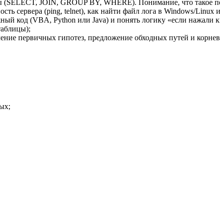
сы (SELECT, JOIN, GROUP BY, WHERE). Понимание, что такое п
ть сервера (ping, telnet), как найти файл лога в Windows/Linux 
ый код (VBA, Python или Java) и понять логику «если нажали к
аблицы);
ление первичных гипотез, предложение обходных путей и корне
ых;