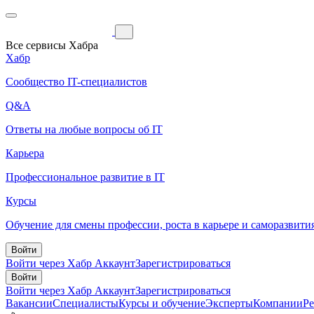
Все сервисы Хабра
Хабр
Сообщество IT-специалистов
Q&A
Ответы на любые вопросы об IT
Карьера
Профессиональное развитие в IT
Курсы
Обучение для смены профессии, роста в карьере и саморазвити
Войти
Войти через Хабр Аккаунт
Зарегистрироваться
Войти
Войти через Хабр Аккаунт
Зарегистрироваться
Вакансии
Специалисты
Курсы и обучение
Эксперты
Компании
Р