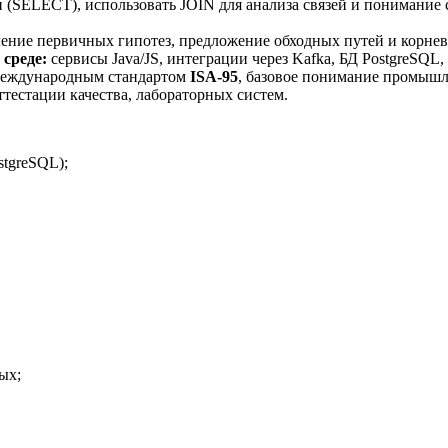
 (SELECT), использовать JOIN для анализа связей и понимание 
ление первичных гипотез, предложение обходных путей и корне
среде:
сервисы Java/JS, интеграции через Kafka, БД PostgreSQL
международным стандартом
ISA-95
, базовое понимание промышл
тестации качества, лабораторных систем.
stgreSQL);
ых;