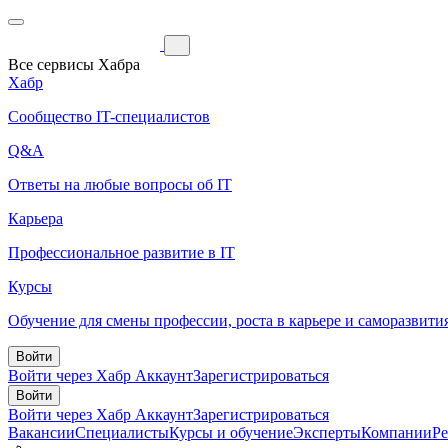
Все сервисы Хабра
Хабр
Сообщество IT-специалистов
Q&A
Ответы на любые вопросы об IT
Карьера
Профессиональное развитие в IT
Курсы
Обучение для смены профессии, роста в карьере и саморазвити
Войти
Войти через Хабр Аккаунт
Зарегистрироваться
Войти
Войти через Хабр Аккаунт
Зарегистрироваться
Вакансии
Специалисты
Курсы и обучение
Эксперты
Компании
Р