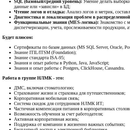
SQL (базовый/средний уровень):
Умение делать выборки
данные или «зависли» в БД;
Чтение логов и отладка:
Анализ логов и метрик, состав
Диагностика и локализация проблем в распределенной 
Функциональные знания (MES-логика):
Знакомство с 
диспетчеризации, учета, прослеживаемости продукции, ат
Будет плюсом:
Сертификаты по базам данных (MS SQL Server, Oracle, Po
Знание ITIL/ITSM (Foundation);
Знание стандарта ISA-95;
Знания и опыт работы в Python, Java, JavaScript;
Знания и опыт работы с Postgres, ClickHouse, Cassandra.
Работа в группе НЛМК - это:
ДМС, включая стоматологию;
Страхование жизни и страховка для путешественников;
Корпоративная мобильная связь;
Система скидок для сотрудников НЛМК ИТ;
Частичная компенсация питания в корпоративных столов
Возможность обучения за счет работодателя;
Активная корпоративная жизнь;
Поддержка от компании в жизненно важных событиях;
Бесплатный доступ к электронной библиотеке.