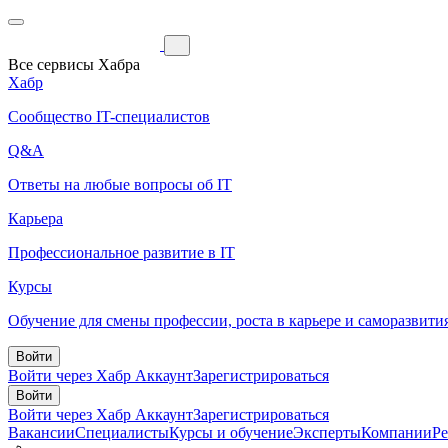
Все сервисы Хабра
Хабр
Сообщество IT-специалистов
Q&A
Ответы на любые вопросы об IT
Карьера
Профессиональное развитие в IT
Курсы
Обучение для смены профессии, роста в карьере и саморазвити
Войти
Войти через Хабр Аккаунт
Зарегистрироваться
Войти
Войти через Хабр Аккаунт
Зарегистрироваться
Вакансии
Специалисты
Курсы и обучение
Эксперты
Компании
Р