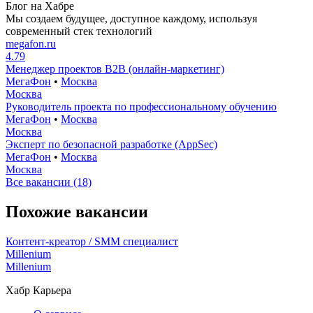
Блог на Хабре
Мы создаем будущее, доступное каждому, используя
современный стек технологий
megafon.ru
4.79
Менеджер проектов B2B (онлайн-маркетинг)
МегаФон
•
Москва
Москва
Руководитель проекта по профессиональному обучению
МегаФон
•
Москва
Москва
Эксперт по безопасной разработке (AppSec)
МегаФон
•
Москва
Москва
Все вакансии (18)
Похожие вакансии
Контент-креатор / SMM специалист
Millenium
Millenium
Хабр Карьера