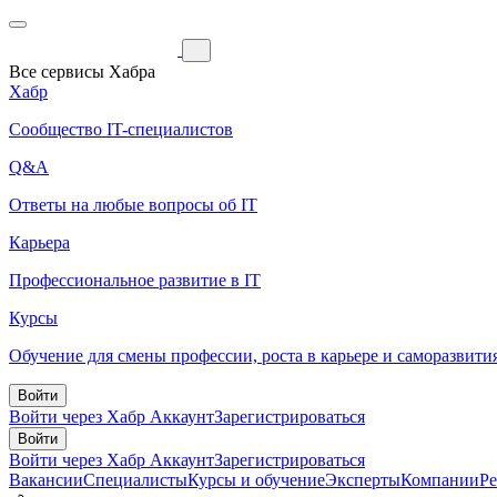
Все сервисы Хабра
Хабр
Сообщество IT-специалистов
Q&A
Ответы на любые вопросы об IT
Карьера
Профессиональное развитие в IT
Курсы
Обучение для смены профессии, роста в карьере и саморазвити
Войти
Войти через Хабр Аккаунт
Зарегистрироваться
Войти
Войти через Хабр Аккаунт
Зарегистрироваться
Вакансии
Специалисты
Курсы и обучение
Эксперты
Компании
Р