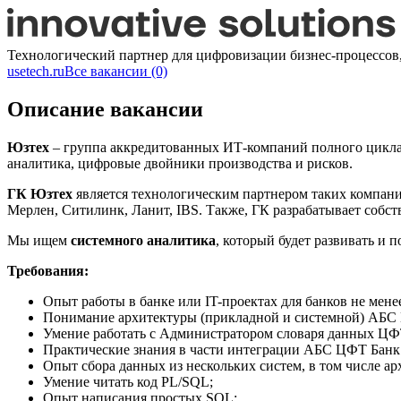
Технологический партнер для цифровизации бизнес-процессов
usetech.ru
Все вакансии (0)
Описание вакансии
Юзтех
– группа аккредитованных ИТ-компаний полного цикла 
аналитика, цифровые двойники производства и рисков.
ГК Юзтех
является технологическим партнером таких компаний
Мерлен, Ситилинк, Ланит, IBS. Также, ГК разрабатывает собст
Мы ищем
системного аналитика
, который будет развивать и 
Требования:
​​​​​​​Опыт работы в банке или IT-проектах для банков не мен
Понимание архитектуры (прикладной и системной) АБС Ц
Умение работать с Администратором словаря данных ЦФ
Практические знания в части интеграции АБС ЦФТ Банк
Опыт сбора данных из нескольких систем, в том числе а
Умение читать код PL/SQL;
Опыт написания простых SQL;