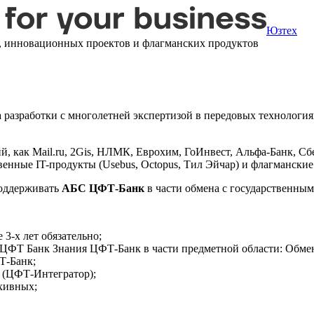
Юзтех
, инновационных проектов и флагманских продуктов
разработки с многолетней экспертизой в передовых технологиях
, как Mail.ru, 2Gis, НЛМК, Еврохим, ГоИнвест, Альфа-Банк, Сбе
венные IT-продукты (Usebus, Octopus, Тил Эйчар) и флагмански
поддерживать
АБС ЦФТ‑Банк
в части обмена с государственными
ее 3-х лет обязательно;
ФТ Банк Знания ЦФТ-Банк в части предметной области: Обмен с
Т-Банк;
 (ЦФТ-Интегратор);
рхивных;