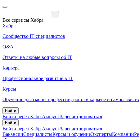
Все сервисы Хабра
Хабр
Сообщество IT-специалистов
Q&A
Ответы на любые вопросы об IT
Карьера
Профессиональное развитие в IT
Курсы
Обучение для смены профессии, роста в карьере и саморазвити
Войти
Войти через Хабр Аккаунт
Зарегистрироваться
Войти
Войти через Хабр Аккаунт
Зарегистрироваться
Вакансии
Специалисты
Курсы и обучение
Эксперты
Компании
Р