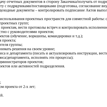
дачу отчетных документов в сторону Заказчика/получать от подр
у с подрядчиками/поставщиками (подготовка, согласование вну
ходные документы – контролировать подписание Актов выполне
спользования проектных пространств для совместной работы: ст
 проектных групп;
 проектам, вести протоколы встреч и контролировать исполнени
стно с руководителями проектов;
ктов (обучение, воркшопы, командировки и т.д.);
я проекта;
ителя группы;
имать решения на своем уровне;
а и департамента (писать и актуализировать инструкции, вести
иса/департамента, исполнять эти процессы);
администраторов проектов;
оектов или активностей подразделения.
;
 проекта от 2-х лет;
й.