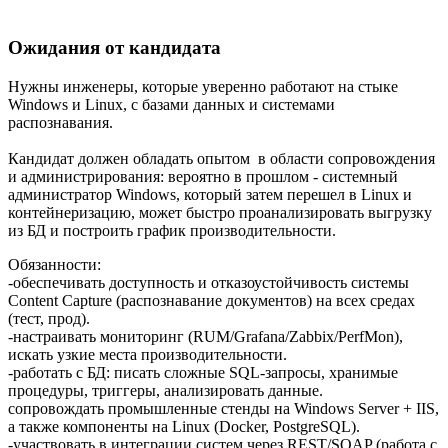
Ожидания от кандидата
Нужны инженеры, которые уверенно работают на стыке
Windows и Linux, с базами данных и системами
распознавания.
Кандидат должен обладать опытом в области сопровождения
и администрирования: вероятно в прошлом - системный
администратор Windows, который затем перешел в Linux и
контейнеризацию, может быстро проанализировать выгрузку
из БД и построить график производительности.
Обязанности:
-обеспечивать доступность и отказоустойчивость системы
Content Capture (распознавание документов) на всех средах
(тест, прод).
-настраивать мониторинг (RUM/Grafana/Zabbix/PerfMon),
искать узкие места производительности.
-работать с БД: писать сложные SQL-запросы, хранимые
процедуры, триггеры, анализировать данные.
сопровождать промышленные стенды на Windows Server + IIS,
а также компоненты на Linux (Docker, PostgreSQL).
-участвовать в интеграции систем через REST/SOAP (работа с