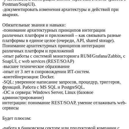
Postman/SoapUI).
-документировать изменения архитектуры и действий при
авариях.
Обязательные знания и навыки:
-понимание архитектурных принципов интеграции
различных платформ и приложений – как связывать разные
платформы в единое целое (очереди, API, shared storage).
Понимание архитектурных принципов интеграции
различных платформ и приложений
-опыт работы с системой мониторинга RUM/Grafana/Zabbix, с
SoapUI, с web services (REST/SOAP)​​​​​​​
-высшее техническое образование
-опыт от 3 лет в сопровождении ИТ-систем.
-контейнеризация: Docker.
-SQL: уверенное написание запросов, процедур, триггеров,
функций. Работа с MS SQL и PostgreSQL.
-ОС и сервера: Windows Server, Linux (базовое
администрирование)
интеграции: понимание REST/SOAP, умение отлаживать web-
сервисы
Будет плюсом:
-работа в банковском секторе или продуктовой компании с