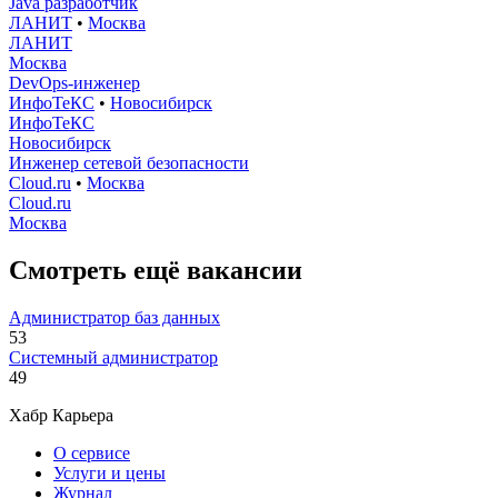
Java разработчик
ЛАНИТ
•
Москва
ЛАНИТ
Москва
DevOps-инженер
ИнфоТеКС
•
Новосибирск
ИнфоТеКС
Новосибирск
Инженер сетевой безопасности
Cloud.ru
•
Москва
Cloud.ru
Москва
Смотреть ещё вакансии
Администратор баз данных
53
Системный администратор
49
Хабр Карьера
О сервисе
Услуги и цены
Журнал