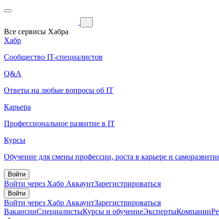
Все сервисы Хабра
Хабр
Сообщество IT-специалистов
Q&A
Ответы на любые вопросы об IT
Карьера
Профессиональное развитие в IT
Курсы
Обучение для смены профессии, роста в карьере и саморазвити
Войти
Войти через Хабр Аккаунт
Зарегистрироваться
Войти
Войти через Хабр Аккаунт
Зарегистрироваться
Вакансии
Специалисты
Курсы и обучение
Эксперты
Компании
Р