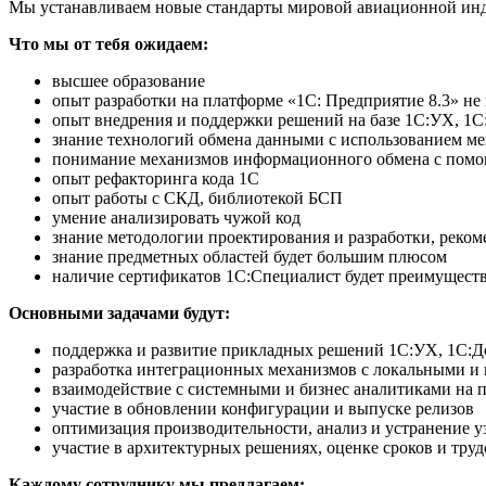
Мы устанавливаем новые стандарты мировой авиационной инду
Что мы от тебя ожидаем:
высшее образование
опыт разработки на платформе «1С: Предприятие 8.3» не 
опыт внедрения и поддержки решений на базе 1С:УХ, 1С
знание технологий обмена данными с использованием ме
понимание механизмов информационного обмена с помо
опыт рефакторинга кода 1С
опыт работы с СКД, библиотекой БСП
умение анализировать чужой код
знание методологии проектирования и разработки, реко
знание предметных областей будет большим плюсом
наличие сертификатов 1С:Специалист будет преимущест
Основными задачами будут:
поддержка и развитие прикладных решений 1С:УХ, 1С:Д
разработка интеграционных механизмов с локальными и
взаимодействие с системными и бизнес аналитиками на 
участие в обновлении конфигурации и выпуске релизов
оптимизация производительности, анализ и устранение у
участие в архитектурных решениях, оценке сроков и труд
Каждому сотруднику мы предлагаем: