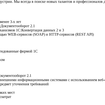
стрии. Мы всегда в поиске новых талантов и профессионалов д
менее 3-х лет
:Документооборот 2.1
ханизмов 1С:Конвертация данных 2 и 3
щью WEB-сервисов (SOAP) и HTTP-сервисов (REST API)
мендованные фирмой 1С
вом
окументооборот 2.1
 внешними информационными системами с использованием веб-
предмет уточнения требований
зких мест
озатрат