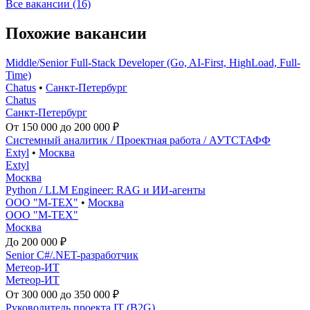
Все вакансии (16)
Похожие вакансии
Middle/Senior Full-Stack Developer (Go, AI-First, HighLoad, Full-
Time)
Chatus
•
Санкт-Петербург
Chatus
Санкт-Петербург
От 150 000 до 200 000 ₽
Системный аналитик / Проектная работа / АУТСТАФФ
Extyl
•
Москва
Extyl
Москва
Python / LLM Engineer: RAG и ИИ-агенты
ООО "М-ТЕХ"
•
Москва
ООО "М-ТЕХ"
Москва
До 200 000 ₽
Senior C#/.NET-разработчик
Метеор-ИТ
Метеор-ИТ
От 300 000 до 350 000 ₽
Руководитель проекта IT (B2G)