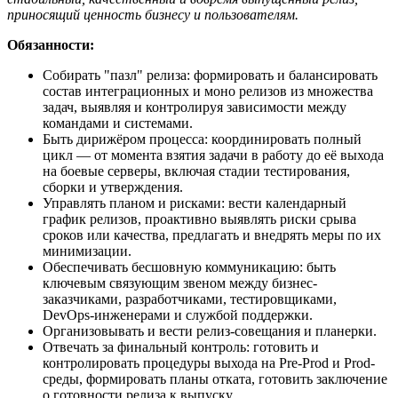
приносящий ценность бизнесу и пользователям.
Обязанности:
Собирать "пазл" релиза: формировать и балансировать
состав интеграционных и моно релизов из множества
задач, выявляя и контролируя зависимости между
командами и системами.
Быть дирижёром процесса: координировать полный
цикл — от момента взятия задачи в работу до её выхода
на боевые серверы, включая стадии тестирования,
сборки и утверждения.
Управлять планом и рисками: вести календарный
график релизов, проактивно выявлять риски срыва
сроков или качества, предлагать и внедрять меры по их
минимизации.
Обеспечивать бесшовную коммуникацию: быть
ключевым связующим звеном между бизнес-
заказчиками, разработчиками, тестировщиками,
DevOps-инженерами и службой поддержки.
Организовывать и вести релиз-совещания и планерки.
Отвечать за финальный контроль: готовить и
контролировать процедуры выхода на Pre-Prod и Prod-
среды, формировать планы отката, готовить заключение
о готовности релиза к выпуску.