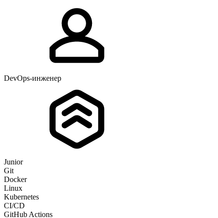
DevOps-инженер
Junior
Git
Docker
Linux
Kubernetes
CI/CD
GitHub Actions